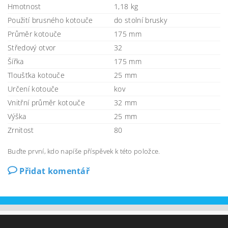
Hmotnost
1,18 kg
Použití brusného kotouče
do stolní brusky
Průměr kotouče
175 mm
Středový otvor
32
Šířka
175 mm
Tloušťka kotouče
25 mm
Určení kotouče
kov
Vnitřní průměr kotouče
32 mm
Výška
25 mm
Zrnitost
80
Buďte první, kdo napíše příspěvek k této položce.
Přidat komentář