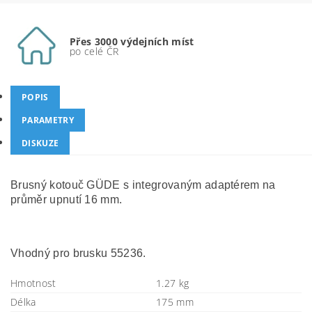
Přes 3000 výdejních míst
po celé ČR
POPIS
PARAMETRY
DISKUZE
Brusný kotouč GÜDE s integrovaným adaptérem na
průměr upnutí 16 mm.
Vhodný pro brusku 55236.
Hmotnost
1.27 kg
Délka
175 mm