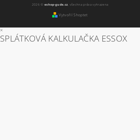
2026 ©
eshop-gude.cz
, všechna práva vyhrazena
Vytvořil Shoptet
×
SPLÁTKOVÁ KALKULAČKA ESSOX