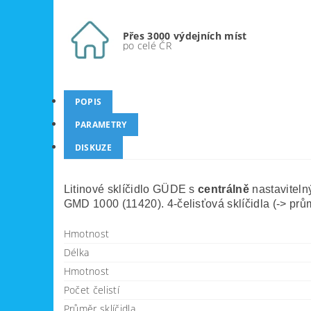
Přes 3000 výdejních míst
po celé ČR
POPIS
PARAMETRY
DISKUZE
Litinové sklíčidlo GÜDE s
centrálně
nastaviteln
GMD 1000 (11420). 4-čelisťová sklíčidla (-> prům
Hmotnost
Délka
Hmotnost
Počet čelistí
Průměr sklíčidla