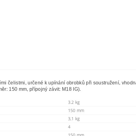
ými čelistmi, určené k upínání obrobků při soustružení, vhod
ěr: 150 mm, přípojný závit: M18 IG).
3.2 kg
150 mm
3,1 kg
4
150 mm