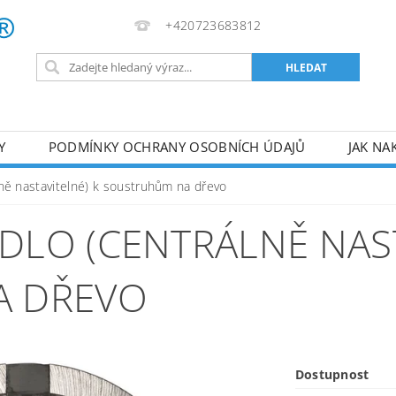
+420723683812
Y
PODMÍNKY OCHRANY OSOBNÍCH ÚDAJŮ
JAK NA
VA
AKUMULÁTOROVÉ NÁŘADÍ
PILY
TOPIDLA
álně nastavitelné) k soustruhům na dřevo
U
KOMPRESORY
ZPRACOVÁNÍ DŘEVA
ČERPA
IDLO (CENTRÁLNĚ NAS
RUČNÍ NÁŘADÍ
AKU NÁŘADÍ
STAVEBNÍ STRO
A DŘEVO
Dostupnost