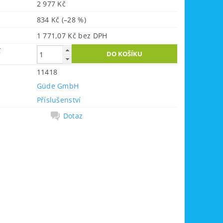
2 977 Kč
834 Kč
(–28 %)
1 771,07 Kč bez DPH
č
11418
Güde GmbH
Příslušenství
Dotaz