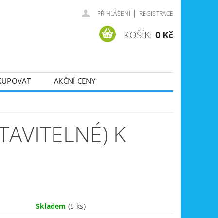
|
PŘIHLÁŠENÍ
REGISTRACE
KOŠÍK:
0 Kč
KUPOVAT
AKČNÍ CENY
SVÁŘEČKY
DLA
ZVEDÁKY
TAVITELNÉ) K
JE
ÚKLIDOVÁ TECHNIKA
Skladem
(5 ks)