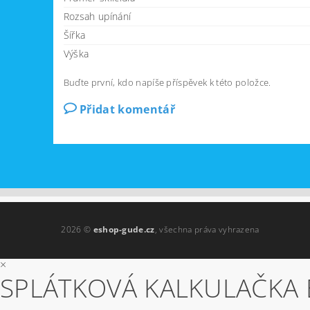
Rozsah upínání
Šířka
Výška
Buďte první, kdo napíše příspěvek k této položce.
Přidat komentář
2026 ©
eshop-gude.cz
, všechna práva vyhrazena
×
SPLÁTKOVÁ KALKULAČKA 