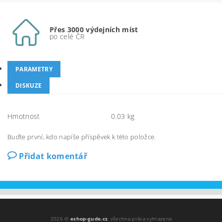
Přes 3000 výdejních míst
po celé ČR
PARAMETRY
DISKUZE
Hmotnost
0.03 kg
Buďte první, kdo napíše příspěvek k této položce.
Přidat komentář
2026 ©
eshop-gude.cz
, všechna práva vyhrazena