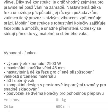
větve. Díky své konstrukci je drtič vhodný zejména pro
pravidelné používání na zahradě. Nastavitelná délka
řezu umožňuje přizpůsobit jej různým požadavkům,
zatímco tichý provoz s nízkými vibracemi zpříjemňuje
práci. Mobilní konstrukce s robustními kolečky zajišťuje
flexibilitu a umožňuje snadné přemístění. Odřezky se
sbírají přímo do vyjímatelného sběrného vaku.
Vybavení - funkce
• výkonný elektromotor 2500 W
• maximální tloušťka větví 45 mm
• nastavitelná délka řezu pro cílené přizpůsobení
velikosti drceného materiálu
• 50 I sběrný vak
• kompaktní design s prostorově úspornými rozměry pro
snadné skladování
• podvozek se dvěma kolečky pro pohodlnou přepravu
Hmotnost
8.1 kg
Délka
600 mm