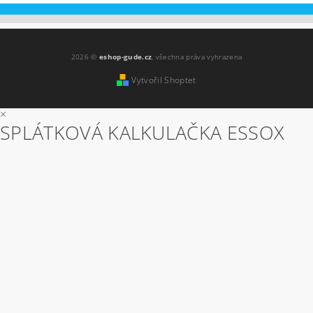
2026 ©
eshop-gude.cz
, všechna práva vyhrazena
Vytvořil Shoptet
×
SPLÁTKOVÁ KALKULAČKA ESSOX