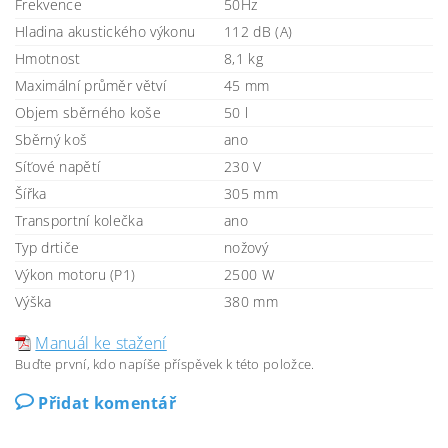
Frekvence
50Hz
Hladina akustického výkonu
112 dB (A)
Hmotnost
8,1 kg
Maximální průměr větví
45 mm
Objem sběrného koše
50 l
Sběrný koš
ano
Síťové napětí
230 V
Šířka
305 mm
Transportní kolečka
ano
Typ drtiče
nožový
Výkon motoru (P1)
2500 W
Výška
380 mm
Manuál ke stažení
Buďte první, kdo napíše příspěvek k této položce.
Přidat komentář