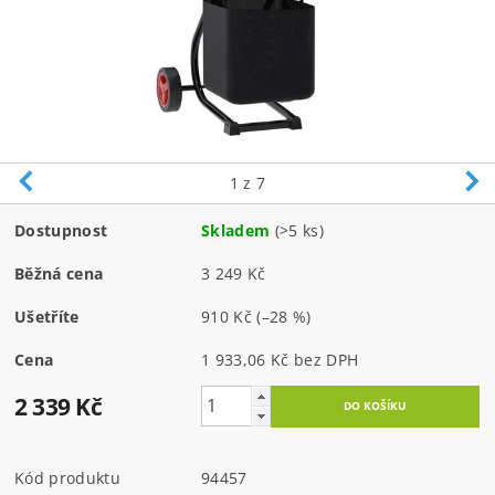
1
z 7
Dostupnost
Skladem
(>5 ks)
Běžná cena
3 249 Kč
Ušetříte
910 Kč
(–28 %)
Cena
1 933,06 Kč bez DPH
2 339 Kč
Kód produktu
94457