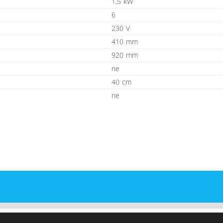
1,5 kW
6
230 V
410 mm
920 mm
ne
40 cm
ne