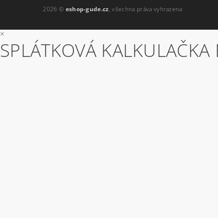
2026 ©
eshop-gude.cz
, všechna práva vyhrazena
×
SPLÁTKOVÁ KALKULAČKA 