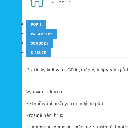
po celé ČR
POPIS
PARAMETRY
SOUBORY
DISKUZE
Praktický kultivátor Güde, určený k úpravám pů
Vybavení - funkce
• zkypřování písčitých (hlinitých) půd
• rozmělnění hrud
• zapravení kompostu, rašeliny, substrátů, hnojiv