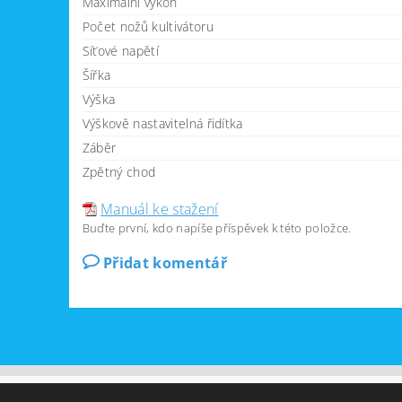
Maximální výkon
Počet nožů kultivátoru
Síťové napětí
Šířka
Výška
Výškově nastavitelná řidítka
Záběr
Zpětný chod
Manuál ke stažení
Buďte první, kdo napíše příspěvek k této položce.
Přidat komentář