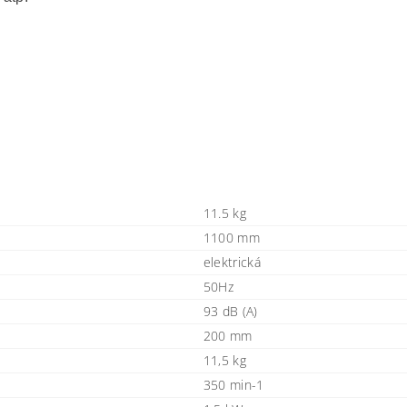
11.5 kg
1100 mm
elektrická
50Hz
93 dB (A)
200 mm
11,5 kg
350 min-1