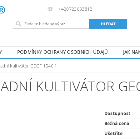
+420723683812
Y
PODMÍNKY OCHRANY OSOBNÍCH ÚDAJŮ
JAK NA
VA
AKUMULÁTOROVÉ NÁŘADÍ
PILY
TOPIDLA
radní kultivátor GEGF 1540.1
U
KOMPRESORY
ZPRACOVÁNÍ DŘEVA
ČERPA
ADNÍ KULTIVÁTOR GE
RUČNÍ NÁŘADÍ
AKU NÁŘADÍ
STAVEBNÍ STRO
Dostupnost
Běžná cena
Ušetříte