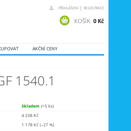
|
PŘIHLÁŠENÍ
REGISTRACE
KOŠÍK:
0 Kč
KUPOVAT
AKČNÍ CENY
SVÁŘEČKY
DLA
ZVEDÁKY
GF 1540.1
JE
ÚKLIDOVÁ TECHNIKA
Skladem
(>5 ks)
4 208 Kč
1 178 Kč
(–27 %)