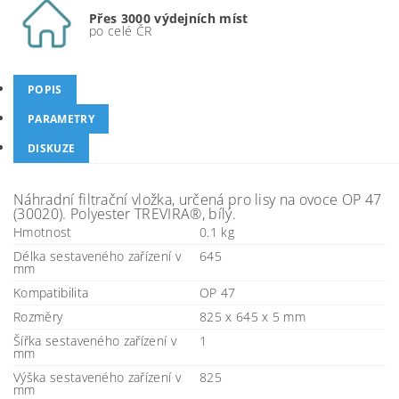
Přes 3000 výdejních míst
po celé ČR
POPIS
PARAMETRY
DISKUZE
Náhradní filtrační vložka, určená pro lisy na ovoce OP 47
(30020). Polyester TREVIRA®, bílý.
Hmotnost
0.1 kg
Délka sestaveného zařízení v
645
mm
Kompatibilita
OP 47
Rozměry
825 x 645 x 5 mm
Šířka sestaveného zařízení v
1
mm
Výška sestaveného zařízení v
825
mm