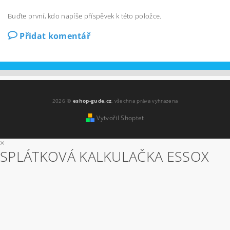
Buďte první, kdo napíše příspěvek k této položce.
Přidat komentář
2026 ©
eshop-gude.cz
, všechna práva vyhrazena
Vytvořil Shoptet
×
SPLÁTKOVÁ KALKULAČKA ESSOX