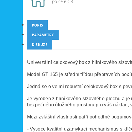
po celé ČR
POPIS
PARAMETRY
DISKUZE
Univerzální celokovový box z hliníkového slzov
Model GT 165 je střední třídou přepravních box
Jedná se o velmi robustní celokovový box s pev
Je vyroben z hliníkového slzovitého plechu a je 
bezpečného úložného prostoru pro váš náklad, vy
Mezi zvláštní vlastnosti patří pohodlné pogum
- Vysoce kvalitní uzamykací mechanismus s klí