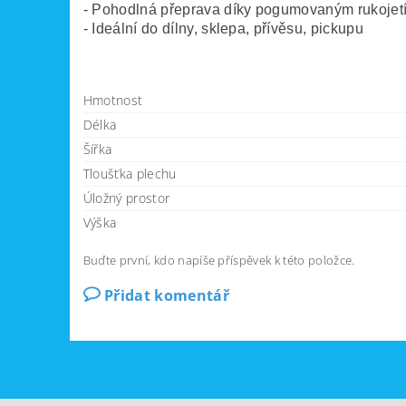
- Pohodlná přeprava díky pogumovaným rukojetí
- Ideální do dílny, sklepa, přívěsu, pickupu
Hmotnost
Délka
Šířka
Tloušťka plechu
Úložný prostor
Výška
Buďte první, kdo napíše příspěvek k této položce.
Přidat komentář