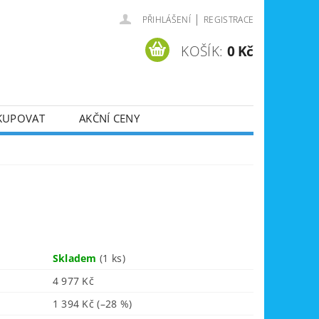
|
PŘIHLÁŠENÍ
REGISTRACE
KOŠÍK:
0 Kč
KUPOVAT
AKČNÍ CENY
SVÁŘEČKY
DLA
ZVEDÁKY
JE
ÚKLIDOVÁ TECHNIKA
Skladem
(1 ks)
4 977 Kč
1 394 Kč
(–28 %)