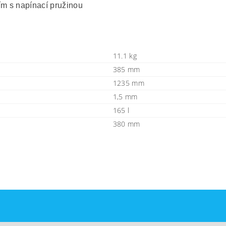
m s napínací pružinou
11.1 kg
385 mm
1235 mm
1,5 mm
165 l
380 mm