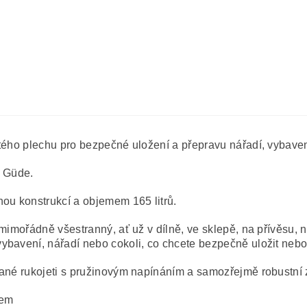
itého plechu pro bezpečné uložení a přepravu nářadí, vybav
ů Güde.
nou konstrukcí a objemem 165 litrů.
mimořádně všestranný, ať už v dílně, ve sklepě, na přívěsu, na
bavení, nářadí nebo cokoli, co chcete bezpečně uložit nebo 
ované rukojeti s pružinovým napínáním a samozřejmě robustn
čem