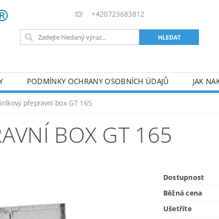
+420723683812
Y
PODMÍNKY OCHRANY OSOBNÍCH ÚDAJŮ
JAK NA
VA
AKUMULÁTOROVÉ NÁŘADÍ
PILY
TOPIDLA
liníkový přepravní box GT 165
U
KOMPRESORY
ZPRACOVÁNÍ DŘEVA
ČERPA
AVNÍ BOX GT 165
RUČNÍ NÁŘADÍ
AKU NÁŘADÍ
STAVEBNÍ STRO
Dostupnost
Běžná cena
Ušetříte