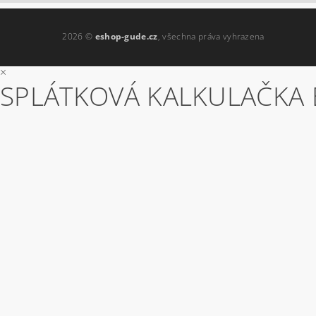
2026 ©
eshop-gude.cz
, všechna práva vyhrazena
×
SPLÁTKOVÁ KALKULAČKA 