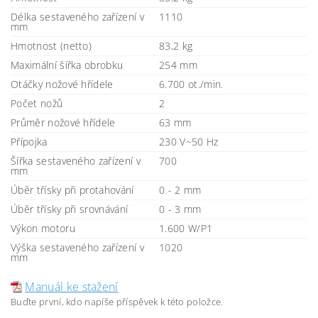
Délka sestaveného zařízení v
1110
mm
Hmotnost (netto)
83,2 kg
Maximální šířka obrobku
254 mm
Otáčky nožové hřídele
6.700 ot./min.
Počet nožů
2
Průměr nožové hřídele
63 mm
Přípojka
230 V~50 Hz
Šířka sestaveného zařízení v
700
mm
Úběr třísky při protahování
0 - 2 mm
Úběr třísky při srovnávání
0 - 3 mm
Výkon motoru
1.600 W/P1
Výška sestaveného zařízení v
1020
mm
Manuál ke stažení
Buďte první, kdo napíše příspěvek k této položce.