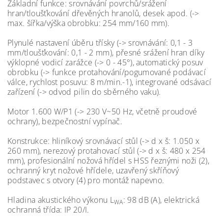
Základní funkce: srovnávání povrchů/srážení
hran/tloušťkování dřevěných hranolů, desek apod. (->
max. šířka/výška obrobku: 254 mm/160 mm).
Plynulé nastavení úběru třísky (-> srovnávání: 0,1 - 3
mm/tloušťkování: 0,1 - 2 mm), přesné srážení hran díky
výklopné vodicí zarážce (-> 0 - 45°), automatický posuv
obrobku (-> funkce protahování/pogumované podávací
válce, rychlost posuvu: 8 m/min.-1), integrované odsávací
zařízení (-> odvod pilin do sběrného vaku).
Motor 1.600 W/P1 (-> 230 V~50 Hz, včetně proudové
ochrany), bezpečnostní vypínač.
Konstrukce: hliníkový srovnávací stůl (-> d x š: 1.050 x
260 mm), nerezový protahovací stůl (-> d x š: 480 x 254
mm), profesionální nožová hřídel s HSS řeznými noži (2),
ochranný kryt nožové hřídele, uzavřený skříňový
podstavec s otvory (4) pro montáž napevno.
Hladina akustického výkonu L
: 98 dB (A), elektrická
WA
ochranná třída: IP 20/I.