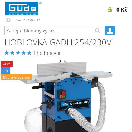
0 Kč
+420723683812
HOBLOVKA GADH 254/230V
1 hodnocení
Akce
Tip
Doprava zdarma