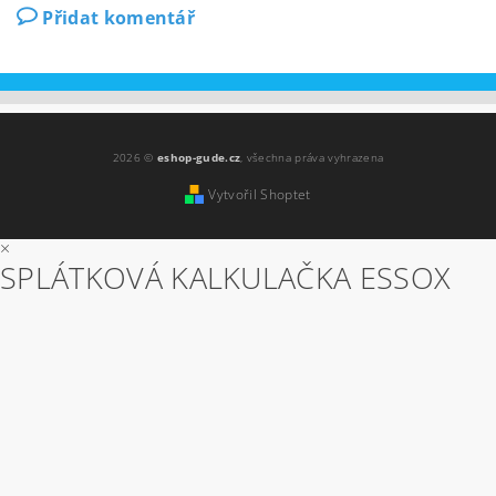
Přidat komentář
2026 ©
eshop-gude.cz
, všechna práva vyhrazena
Vytvořil Shoptet
×
SPLÁTKOVÁ KALKULAČKA ESSOX