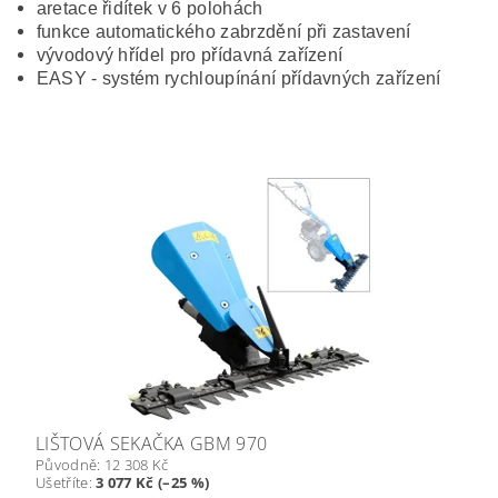
aretace řidítek v 6 polohách
funkce automatického zabrzdění při zastavení
vývodový hřídel pro přídavná zařízení
EASY - systém rychloupínání přídavných zařízení
LIŠTOVÁ SEKAČKA GBM 970
Původně:
12 308 Kč
Ušetříte
:
3 077 Kč (–25 %)