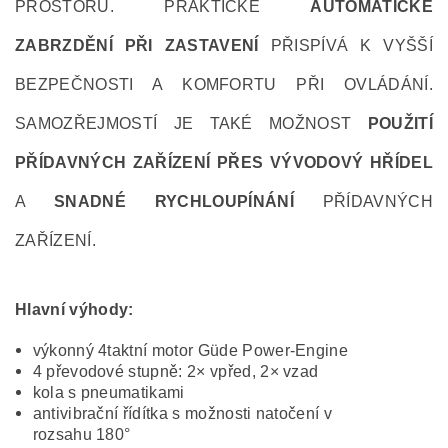
PROSTORU. PRAKTICKÉ
AUTOMATICKÉ
ZABRZDĚNÍ PŘI ZASTAVENÍ
PŘISPÍVÁ K VYŠŠÍ
BEZPEČNOSTI A KOMFORTU PŘI OVLÁDÁNÍ.
SAMOZŘEJMOSTÍ JE TAKÉ MOŽNOST
POUŽITÍ
PŘÍDAVNÝCH ZAŘÍZENÍ PŘES VÝVODOVÝ HŘÍDEL
A
SNADNÉ RYCHLOUPÍNÁNÍ
PŘÍDAVNÝCH
ZAŘÍZENÍ.
Hlavní výhody:
výkonný 4taktní motor Güde Power-Engine
4 převodové stupně: 2× vpřed, 2× vzad
kola s pneumatikami
antivibrační řídítka s možnosti natočení v
rozsahu 180°