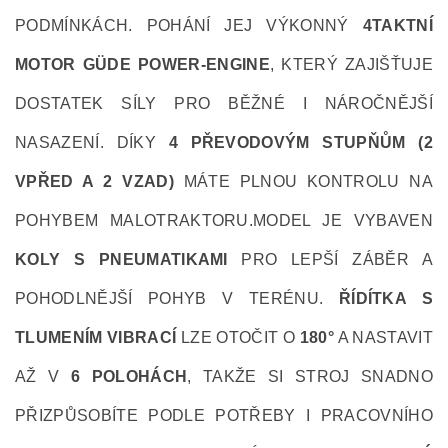
PODMÍNKÁCH. POHÁNÍ JEJ VÝKONNÝ
4TAKTNÍ
MOTOR GÜDE POWER-ENGINE
, KTERÝ ZAJIŠŤUJE
DOSTATEK SÍLY PRO BĚŽNÉ I NÁROČNĚJŠÍ
NASAZENÍ. DÍKY
4 PŘEVODOVÝM STUPŇŮM (2
VPŘED A 2 VZAD)
MÁTE PLNOU KONTROLU NA
POHYBEM MALOTRAKTORU.
MODEL JE VYBAVEN
KOLY S PNEUMATIKAMI
PRO LEPŠÍ ZÁBĚR A
POHODLNĚJŠÍ POHYB V TERÉNU.
ŘÍDÍTKA S
TLUMENÍM VIBRACÍ
LZE OTOČIT O
180°
A NASTAVIT
AŽ V
6 POLOHÁCH
, TAKŽE SI STROJ SNADNO
PŘIZPŮSOBÍTE PODLE POTŘEBY I PRACOVNÍHO