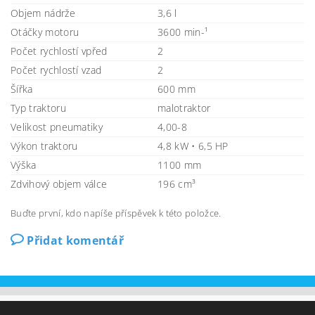
Objem nádrže
3,6 l
Otáčky motoru
3600 min-¹
Počet rychlostí vpřed
2
Počet rychlostí vzad
2
Šířka
600 mm
Typ traktoru
malotraktor
Velikost pneumatiky
4,00-8
Výkon traktoru
4,8 kW • 6,5 HP
Výška
1100 mm
Zdvihový objem válce
196 cm³
Buďte první, kdo napíše příspěvek k této položce.
Přidat komentář