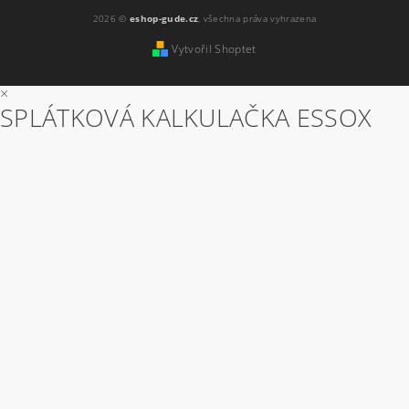
2026 ©
eshop-gude.cz
, všechna práva vyhrazena
Vytvořil Shoptet
×
SPLÁTKOVÁ KALKULAČKA ESSOX