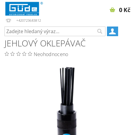
0 Kč
+420723683812
JEHLOVÝ OKLEPÁVAČ
Neohodnoceno