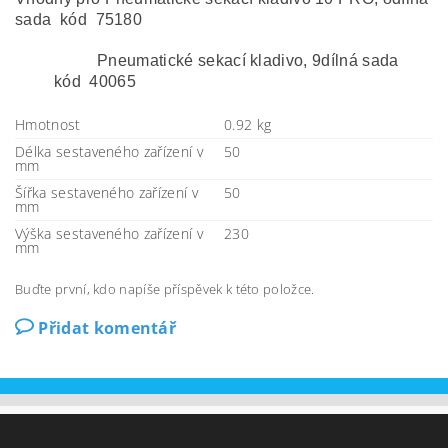
sada kód 75180
Pneumatické sekací kladivo, 9dílná sada
kód 40065
Hmotnost
0.92 kg
Délka sestaveného zařízení v
50
mm
Šířka sestaveného zařízení v
50
mm
Výška sestaveného zařízení v
230
mm
Buďte první, kdo napíše příspěvek k této položce.
Přidat komentář