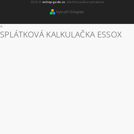
2026 ©
eshop-gude.cz
, všechna práva vyhrazena
Vytvořil Shoptet
×
SPLÁTKOVÁ KALKULAČKA ESSOX