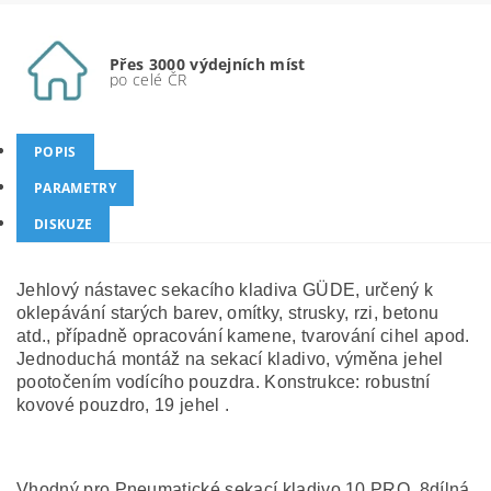
Přes 3000 výdejních míst
po celé ČR
POPIS
PARAMETRY
DISKUZE
Jehlový nástavec sekacího kladiva GÜDE, určený k
oklepávání starých barev, omítky, strusky, rzi, betonu
atd., případně opracování kamene, tvarování cihel apod.
Jednoduchá montáž na sekací kladivo, výměna jehel
pootočením vodícího pouzdra. Konstrukce: robustní
kovové pouzdro, 19 jehel .
Vhodný pro Pneumatické sekací kladivo 10 PRO, 8dílná