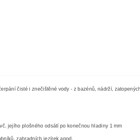
pání čisté i znečištěné vody - z bazénů, nádrží, zatopených 
y vč. jejího plošného odsátí po konečnou hladiny 1 mm
obníků, zahradních jezírek apod.