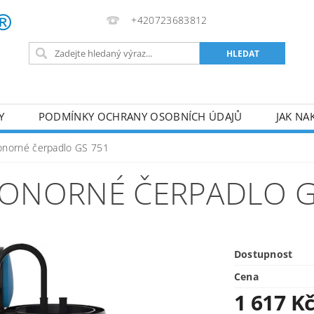
+420723683812
Y
PODMÍNKY OCHRANY OSOBNÍCH ÚDAJŮ
JAK NA
VA
AKUMULÁTOROVÉ NÁŘADÍ
PILY
TOPIDLA
norné čerpadlo GS 751
U
KOMPRESORY
ZPRACOVÁNÍ DŘEVA
ČERPA
ONORNÉ ČERPADLO G
RUČNÍ NÁŘADÍ
AKU NÁŘADÍ
STAVEBNÍ STRO
Dostupnost
Cena
1 617 K