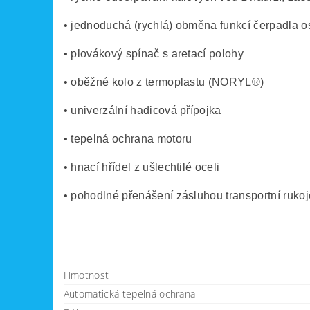
• jednoduchá (rychlá) obměna funkcí čerpadla o
• plovákový spínač s aretací polohy
• oběžné kolo z termoplastu (NORYL®)
• univerzální hadicová přípojka
• tepelná ochrana motoru
• hnací hřídel z ušlechtilé oceli
• pohodlné přenášení zásluhou transportní rukoj
Hmotnost
Automatická tepelná ochrana