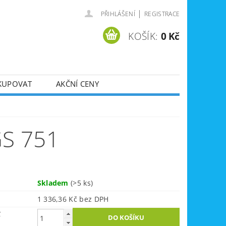
|
PŘIHLÁŠENÍ
REGISTRACE
KOŠÍK:
0 Kč
KUPOVAT
AKČNÍ CENY
SVÁŘEČKY
DLA
ZVEDÁKY
S 751
JE
ÚKLIDOVÁ TECHNIKA
Skladem
(>5 ks)
1 336,36 Kč bez DPH
č