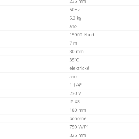
235 mm
50Hz
5,2 kg
ano
15900 l/hod
7 m
30 mm
35˚C
elektrické
ano
1 1/4''
230 V
IP X8
180 mm
ponorné
750 W/P1
325 mm