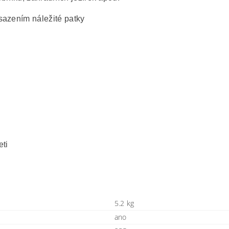
sazením náležité patky
eti
5.2 kg
ano