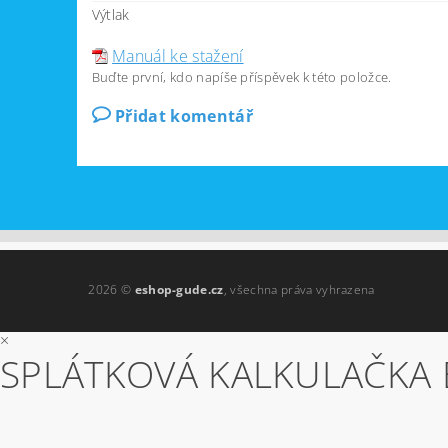
Výtlak
Manuál ke stažení
Buďte první, kdo napíše příspěvek k této položce.
Přidat komentář
2026 ©
eshop-gude.cz
, všechna práva vyhrazena
×
SPLÁTKOVÁ KALKULAČKA 