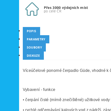
Přes 3000 výdejních míst
po celé ČR
POPIS
PARAMETRY
SOUBORY
DISKUZE
Víceúčelové ponorné čerpadlo Güde, vhodné k čer
Vybavení - funkce
• čerpání čisté (mírně znečištěné) užitkové vod
• rychlé odčerpávání kalových vod z nádrží, zás