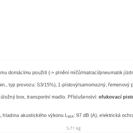
u domácímu použití (-> plnění míčů/matrací/pneumatik jízdníc
/min., typ provozu: S3/15%), 1-pístový/samomazný, řemenový 
úložný box, transportní madlo. Příslušenství:
ofukovací pist
m, hladina akustického výkonu L
: 97 dB (A), elektrická ochr
WA
5.71 kg