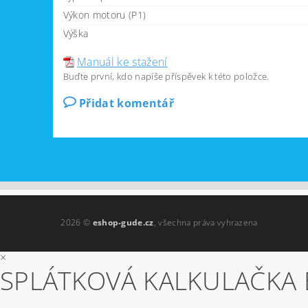
Výkon motoru (P1)
Výška
Manuál ke stažení
Buďte první, kdo napíše příspěvek k této položce.
Přidat komentář
2026 ©
eshop-gude.cz
, všechna práva vyhrazena
×
SPLÁTKOVÁ KALKULAČKA 