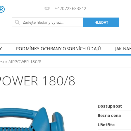
+420723683812
Y
PODMÍNKY OCHRANY OSOBNÍCH ÚDAJŮ
JAK NA
VA
AKUMULÁTOROVÉ NÁŘADÍ
PILY
TOPIDLA
esor AIRPOWER 180/8
U
KOMPRESORY
ZPRACOVÁNÍ DŘEVA
ČERPA
POWER 180/8
RUČNÍ NÁŘADÍ
AKU NÁŘADÍ
STAVEBNÍ STRO
Dostupnost
Běžná cena
Ušetříte