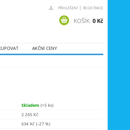
|
PŘIHLÁŠENÍ
REGISTRACE
KOŠÍK:
0 Kč
KUPOVAT
AKČNÍ CENY
SVÁŘEČKY
DLA
ZVEDÁKY
JE
ÚKLIDOVÁ TECHNIKA
Skladem
(>5 ks)
2 265 Kč
634 Kč
(–27 %)