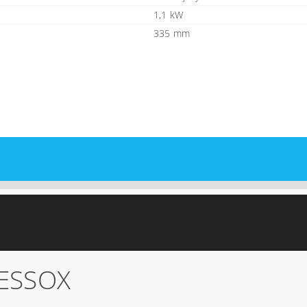
1,1 kW
335 mm
ESSOX