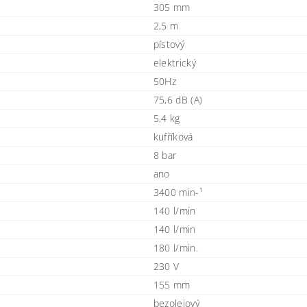
305 mm
2,5 m
pístový
elektrický
50Hz
75,6 dB (A)
5,4 kg
kufříková
8 bar
ano
3400 min-¹
140 l/min
140 l/min
180 l/min.
230 V
155 mm
bezolejový