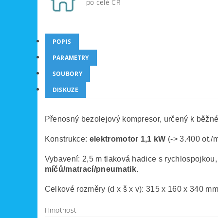
po celé ČR
POPIS
PARAMETRY
SOUBORY
DISKUZE
Přenosný bezolejový kompresor, určený k běžném
Konstrukce:
elektromotor 1,1 kW
(-> 3.400 ot.
Vybavení: 2,5 m tlaková hadice s rychlospojkou, 
míčů/matrací/pneumatik
.
Celkové rozměry (d x š x v): 315 x 160 x 340 m
Hmotnost