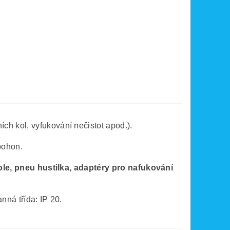
h kol, vyfukování nečistot apod.).
pohon.
ole, pneu hustilka, adaptéry pro nafukování
anná třída: IP 20.