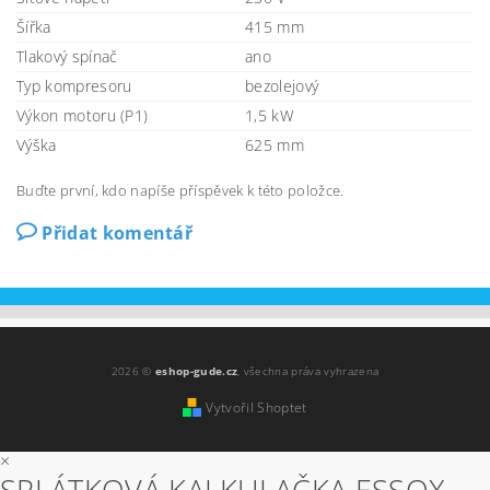
Šířka
415 mm
Tlakový spínač
ano
Typ kompresoru
bezolejový
Výkon motoru (P1)
1,5 kW
Výška
625 mm
Buďte první, kdo napíše příspěvek k této položce.
Přidat komentář
2026 ©
eshop-gude.cz
, všechna práva vyhrazena
Vytvořil Shoptet
×
SPLÁTKOVÁ KALKULAČKA ESSOX