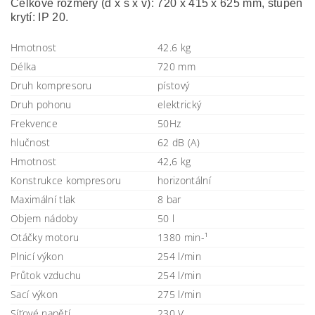
Celkové rozměry (d x š x v): 720 x 415 x 625 mm, stupeň
krytí: IP 20.
Hmotnost
42.6 kg
Délka
720 mm
Druh kompresoru
pístový
Druh pohonu
elektrický
Frekvence
50Hz
hlučnost
62 dB (A)
Hmotnost
42,6 kg
Konstrukce kompresoru
horizontální
Maximální tlak
8 bar
Objem nádoby
50 l
Otáčky motoru
1380 min-¹
Plnicí výkon
254 l/min
Průtok vzduchu
254 l/min
Sací výkon
275 l/min
Síťové napětí
230 V