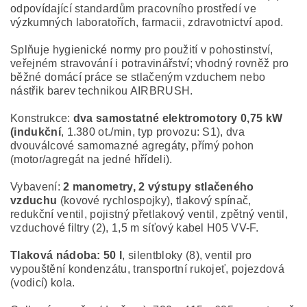
odpovídající standardům pracovního prostředí ve
výzkumných laboratořích, farmacii, zdravotnictví apod.
Splňuje hygienické normy pro použití v pohostinství,
veřejném stravování i potravinářství; vhodný rovněž pro
běžné domácí práce se stlačeným vzduchem nebo
nástřik barev technikou AIRBRUSH.
Konstrukce:
dva samostatné elektromotory 0,75 kW
(indukční
, 1.380 ot./min, typ provozu: S1), dva
dvouválcové samomazné agregáty, přímý pohon
(motor/agregát na jedné hřídeli).
Vybavení:
2 manometry, 2 výstupy stlačeného
vzduchu
(kovové rychlospojky), tlakový spínač,
redukční ventil, pojistný přetlakový ventil, zpětný ventil,
vzduchové filtry (2), 1,5 m síťový kabel H05 VV-F.
Tlaková nádoba: 50 l
, silentbloky (8), ventil pro
vypouštění kondenzátu, transportní rukojeť, pojezdová
(vodicí) kola.