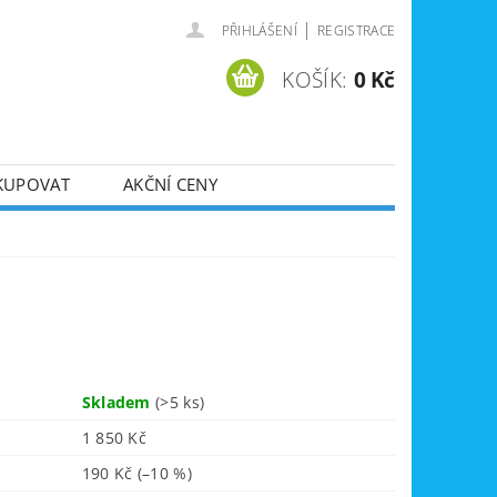
|
PŘIHLÁŠENÍ
REGISTRACE
KOŠÍK:
0 Kč
KUPOVAT
AKČNÍ CENY
SVÁŘEČKY
DLA
ZVEDÁKY
JE
ÚKLIDOVÁ TECHNIKA
Skladem
(>5 ks)
1 850 Kč
190 Kč
(–10 %)