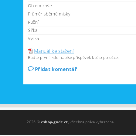
Objem koše
Průměr sběrné misky
Ruční
Šířka
Výška
Manuál ke stažení
Buďte první, kdo napíše příspěvek k této položce.
Přidat komentář
2026 ©
eshop-gude.cz
, všechna práva vyhrazena