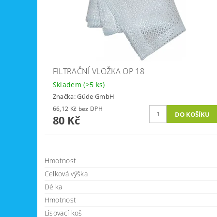
FILTRAČNÍ VLOŽKA OP 18
Skladem
(>5 ks)
Značka:
Güde GmbH
66,12 Kč bez DPH
80 Kč
Hmotnost
Celková výška
Délka
Hmotnost
Lisovací koš