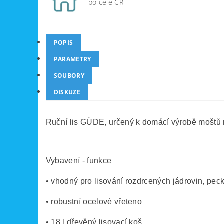
po celé ČR
POPIS
PARAMETRY
SOUBORY
DISKUZE
Ruční lis GÜDE, určený k domácí výrobě moštů 
Vybavení - funkce
• vhodný pro lisování rozdrcených jádrovin, pec
• robustní ocelové vřeteno
• 18 l dřevěný lisovací koš