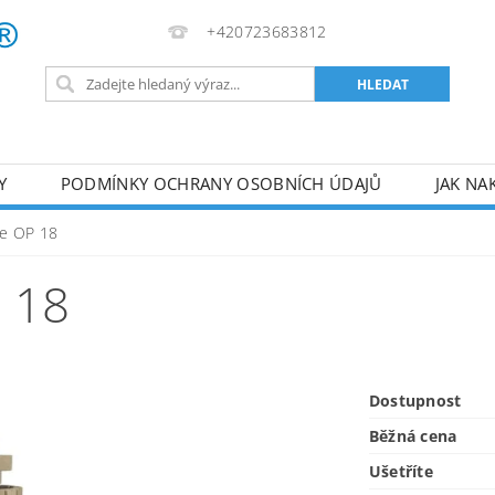
+420723683812
Y
PODMÍNKY OCHRANY OSOBNÍCH ÚDAJŮ
JAK NA
VA
AKUMULÁTOROVÉ NÁŘADÍ
PILY
TOPIDLA
ce OP 18
U
KOMPRESORY
ZPRACOVÁNÍ DŘEVA
ČERPA
 18
RUČNÍ NÁŘADÍ
AKU NÁŘADÍ
STAVEBNÍ STRO
Dostupnost
Běžná cena
Ušetříte