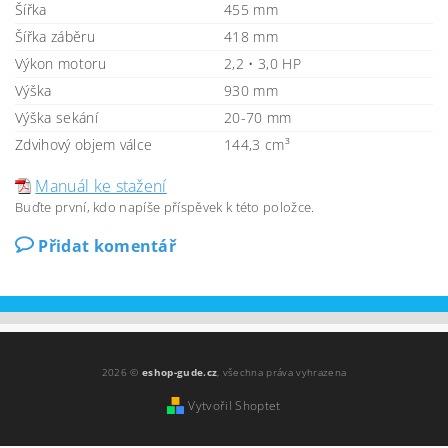
Šířka
455 mm
Šířka záběru
418 mm
Výkon motoru
2,2 • 3,0 HP
Výška
930 mm
Výška sekání
20-70 mm
Zdvihový objem válce
144,3 cm³
Manuál ke stažení
Buďte první, kdo napíše příspěvek k této položce.
Přidat komentář
2026 ©
eshop-gude.cz
, všechna práva vyhrazena
Vytvořil Shoptet