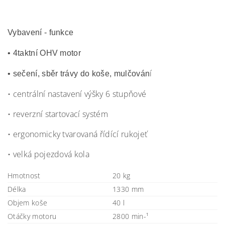
Vybavení - funkce
• 4taktní OHV motor
í
• sečení, sběr trávy do koše, mulčován
• centrální nastavení výšky 6 stupňové
• reverzní startovací systém
• ergonomicky tvarovaná řídící rukojeť
• velká pojezdová kola
Hmotnost
20 kg
Délka
1330 mm
Objem koše
40 l
Otáčky motoru
2800 min-¹