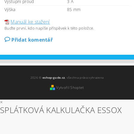
Výstupní proud
3 A
Výška
85 mm
Manuál ke stažení
Buďte první, kdo napíše příspěvek k této položce.
Přidat komentář
2026 ©
eshop-gude.cz
, všechna práva vyhrazena
Vytvořil Shoptet
×
SPLÁTKOVÁ KALKULAČKA ESSOX