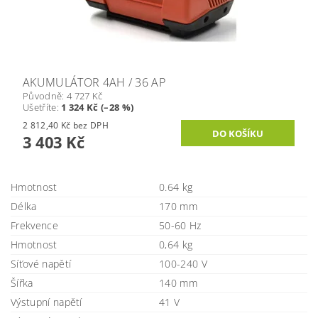
AKUMULÁTOR 4AH / 36 AP
Původně:
4 727 Kč
Ušetříte
:
1 324 Kč (–28 %)
2 812,40 Kč bez DPH
3 403 Kč
Hmotnost
0.64 kg
Délka
170 mm
Frekvence
50-60 Hz
Hmotnost
0,64 kg
Síťové napětí
100-240 V
Šířka
140 mm
Výstupní napětí
41 V