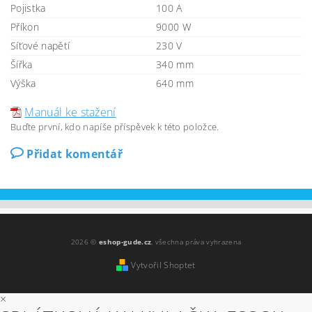
Pojistka
100 A
Příkon
9000 W
Síťové napětí
230 V
Šířka
340 mm
Výška
640 mm
Manuál ke stažení
Buďte první, kdo napíše příspěvek k této položce.
Přidat komentář
2026 ©
eshop-gude.cz
, všechna práva vyhrazena
Vytvořil Shoptet
×