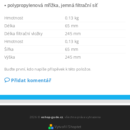
• polypropylenová mřížka, jemná filtrační síť
Hmotnost
0.13 kg
Délka
65 mm
Délka filtrační vložky
245 mm
Hmotnost
0,13 kg
Šířka
65 mm
Výška
245 mm
Buďte první, kdo napíše příspěvek k této položce.
Přidat komentář
2026 ©
eshop-gude.cz
, všechna práva vyhrazena
Vytvořil Shoptet