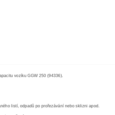
kapacitu vozíku GGW 250 (94336).
ného listí, odpadů po prořezávání nebo sklizni apod.