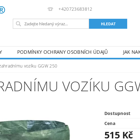
+420723683812
Y
PODMÍNKY OCHRANY OSOBNÍCH ÚDAJŮ
JAK NA
VA
AKUMULÁTOROVÉ NÁŘADÍ
PILY
TOPIDLA
 zahradnímu vozíku GGW 250
U
KOMPRESORY
ZPRACOVÁNÍ DŘEVA
ČERPA
RADNÍMU VOZÍKU GG
RUČNÍ NÁŘADÍ
AKU NÁŘADÍ
STAVEBNÍ STRO
Dostupnost
Cena
515 Kč