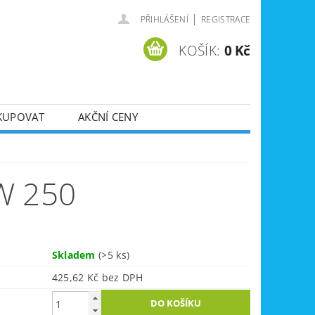
|
PŘIHLÁŠENÍ
REGISTRACE
KOŠÍK:
0 Kč
KUPOVAT
AKČNÍ CENY
SVÁŘEČKY
DLA
ZVEDÁKY
W 250
JE
ÚKLIDOVÁ TECHNIKA
Skladem
(>5 ks)
425,62 Kč bez DPH