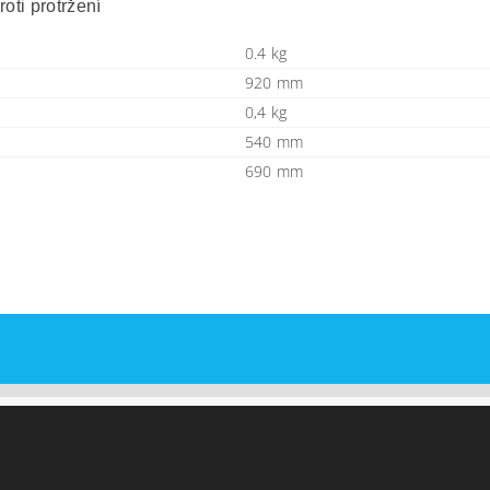
oti protržení
0.4 kg
920 mm
0,4 kg
540 mm
690 mm