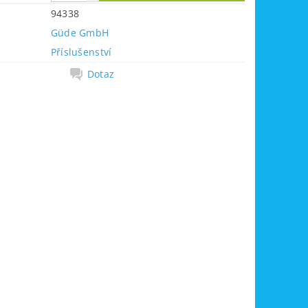
94338
Güde GmbH
Příslušenství
Dotaz