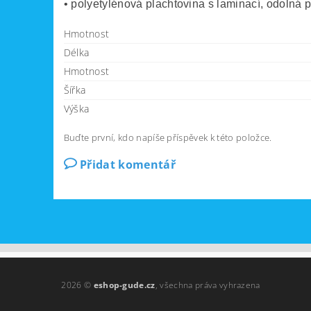
• polyetylénová plachtovina s laminací, odolná pr
Hmotnost
Délka
Hmotnost
Šířka
Výška
Buďte první, kdo napíše příspěvek k této položce.
Přidat komentář
2026 ©
eshop-gude.cz
, všechna práva vyhrazena