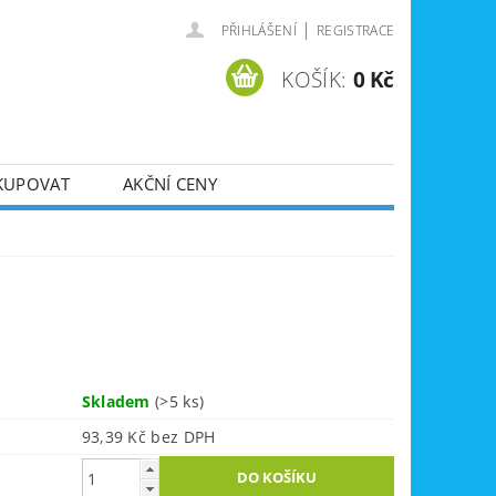
|
PŘIHLÁŠENÍ
REGISTRACE
KOŠÍK:
0 Kč
KUPOVAT
AKČNÍ CENY
SVÁŘEČKY
DLA
ZVEDÁKY
JE
ÚKLIDOVÁ TECHNIKA
Skladem
(>5 ks)
93,39 Kč bez DPH