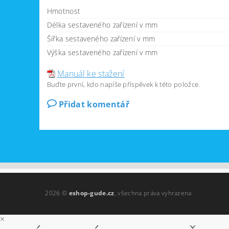
Hmotnost
Délka sestaveného zařízení v mm
Šířka sestaveného zařízení v mm
Výška sestaveného zařízení v mm
Manuál ke stažení
Buďte první, kdo napíše příspěvek k této položce.
Přidat komentář
2026 ©
eshop-gude.cz
, všechna práva vyhrazena
×