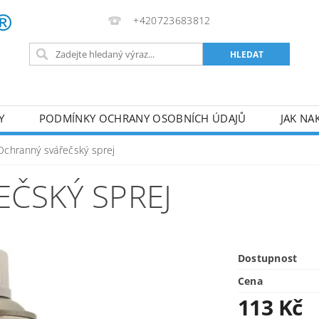
+420723683812
Y
PODMÍNKY OCHRANY OSOBNÍCH ÚDAJŮ
JAK NA
VA
AKUMULÁTOROVÉ NÁŘADÍ
PILY
TOPIDLA
Ochranný svářečský sprej
U
KOMPRESORY
ZPRACOVÁNÍ DŘEVA
ČERPA
ČSKÝ SPREJ
RUČNÍ NÁŘADÍ
AKU NÁŘADÍ
STAVEBNÍ STRO
Dostupnost
Cena
113 Kč