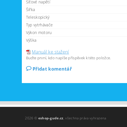
Síťové napětí
Šířka
Teleskopický
Typ vytrhávače
Výkon motoru
Výška
Manuál ke stažení
Buďte první, kdo napíše příspěvek k této položce.
Přidat komentář
2026 ©
eshop-gude.cz
, všechna práva vyhrazena