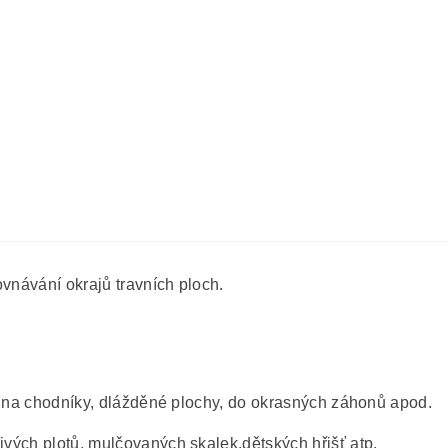
ovnávání okrajů travních ploch.
íků na chodníky, dlážděné plochy, do okrasných záhonů apod.
ivých plotů, mulčovaných skalek,dětských hřišť atp.