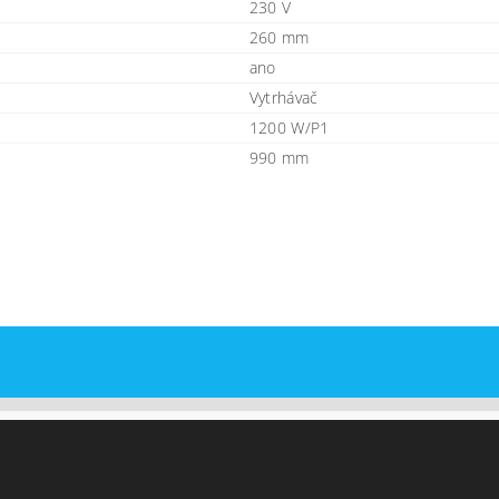
230 V
260 mm
ano
Vytrhávač
1200 W/P1
990 mm