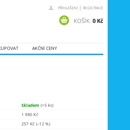
|
PŘIHLÁŠENÍ
REGISTRACE
KOŠÍK:
0 Kč
KUPOVAT
AKČNÍ CENY
SVÁŘEČKY
DLA
ZVEDÁKY
JE
ÚKLIDOVÁ TECHNIKA
Skladem
(>5 ks)
1 980 Kč
257 Kč
(–12 %)