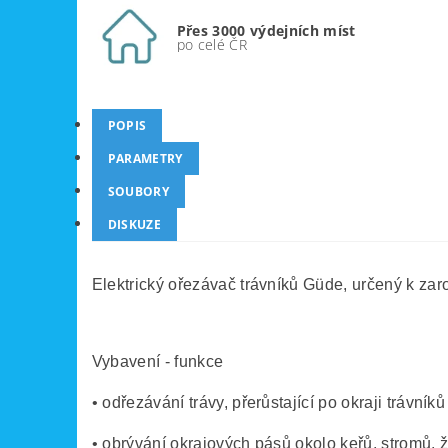
Přes 3000 výdejních míst
po celé ČR
POPIS
PARAMETRY
SOUBORY
DISKUZE
Elektrický ořezávač trávníků Güde, určený k zar
Vybavení - funkce
• odřezávání trávy, přerůstající po okraji trávn
• obrývání okrajových pásů okolo keřů, stromů, ž