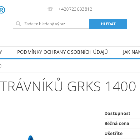
+420723683812
Y
PODMÍNKY OCHRANY OSOBNÍCH ÚDAJŮ
JAK NA
VA
AKUMULÁTOROVÉ NÁŘADÍ
PILY
TOPIDLA
0
U
KOMPRESORY
ZPRACOVÁNÍ DŘEVA
ČERPA
TRÁVNÍKŮ GRKS 1400
RUČNÍ NÁŘADÍ
AKU NÁŘADÍ
STAVEBNÍ STRO
Dostupnost
Běžná cena
Ušetříte