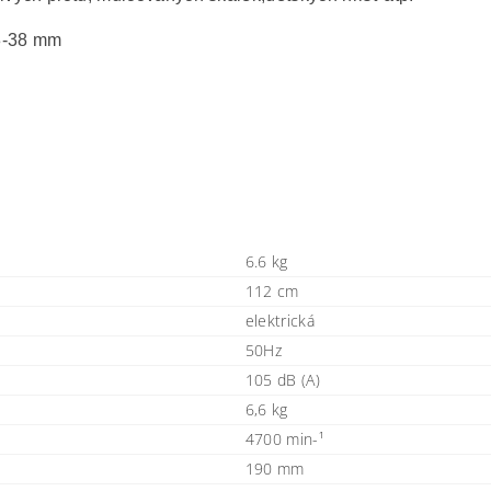
13-38 mm
6.6 kg
112 cm
elektrická
50Hz
105 dB (A)
6,6 kg
4700 min-¹
190 mm