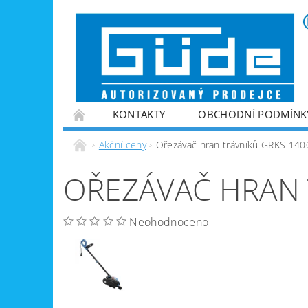
KONTAKTY
OBCHODNÍ PODMÍNK
VINTEC
ZPRACOVÁNÍ PALIVOVÉHO DŘE
Akční ceny
Ořezávač hran trávníků GRKS 140
ZAHRADNÍ TECHNIKA
ZPRACOVÁNÍ KOV
OŘEZÁVAČ HRAN 
GENERÁTORY PROUDU
VYBAVENÍ DÍLEN
NABÍJEČKY BATERIÍ
Neohodnoceno