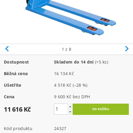
1
z 8
Dostupnost
Skladem do 14 dní
(>5 ks)
Běžná cena
16 134 Kč
Ušetříte
4 518 Kč
(–28 %)
Cena
9 600 Kč bez DPH
11 616 Kč
Kód produktu
24327