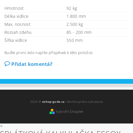
Hmotnost
92 kg
Délka vidlice
1.800 mm
Max. nosnost
2.500 kg
Rozsah zdvihu
85 - 200 mm
Šířka vidlice
550 mm
Buďte první, kdo napíše příspěvek k této položce.
Přidat komentář
2026 ©
eshop-gude.cz
, všechna práva vyhrazena
Vytvořil Shoptet
×