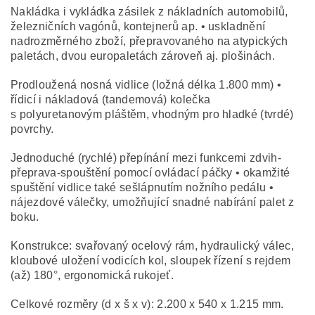
Nakládka i vykládka zásilek z nákladních automobilů,
železničních vagónů, kontejnerů ap. • uskladnění
nadrozměrného zboží, přepravovaného na atypických
paletách, dvou europaletách zároveň aj. plošinách.
Prodloužená nosná vidlice (ložná délka 1.800 mm) •
řídicí i nákladová (tandemová) kolečka
s polyuretanovým pláštěm, vhodným pro hladké (tvrdé)
povrchy.
Jednoduché (rychlé) přepínání mezi funkcemi zdvih-
přeprava-spouštění pomocí ovládací páčky • okamžité
spuštění vidlice také sešlápnutím nožního pedálu •
nájezdové válečky, umožňující snadné nabírání palet z
boku.
Konstrukce: svařovaný ocelový rám, hydraulický válec,
kloubové uložení vodicích kol, sloupek řízení s rejdem
(až) 180°, ergonomická rukojeť.
Celkové rozměry (d x š x v): 2.200 x 540 x 1.215 mm.