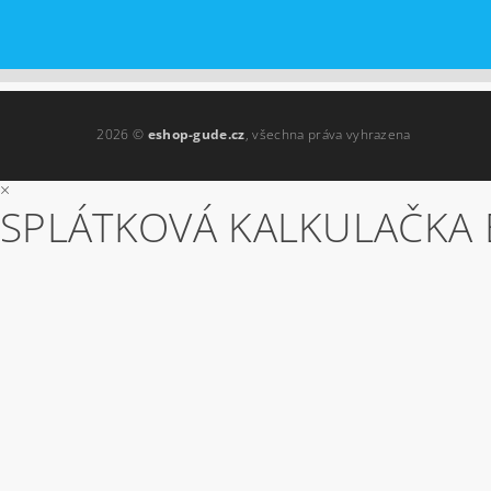
2026 ©
eshop-gude.cz
, všechna práva vyhrazena
×
SPLÁTKOVÁ KALKULAČKA 