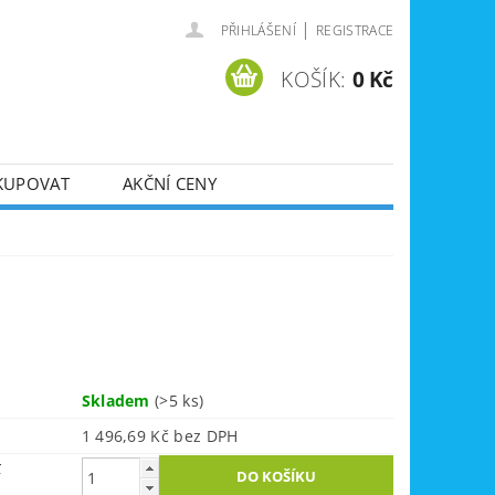
|
PŘIHLÁŠENÍ
REGISTRACE
KOŠÍK:
0 Kč
KUPOVAT
AKČNÍ CENY
SVÁŘEČKY
DLA
ZVEDÁKY
JE
ÚKLIDOVÁ TECHNIKA
Skladem
(>5 ks)
1 496,69 Kč bez DPH
č