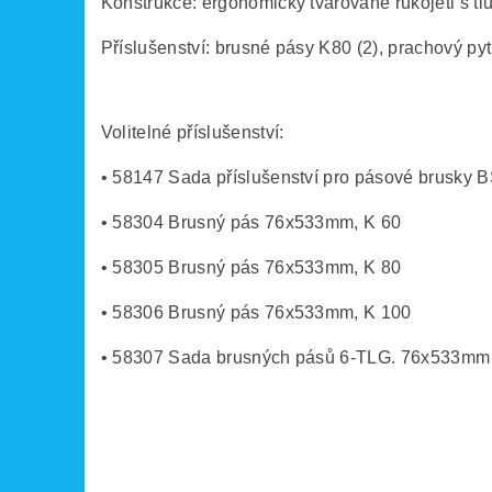
Konstrukce: ergonomicky tvarované rukojeti s tl
Příslušenství: brusné pásy K80 (2), prachový pytl
Volitelné příslušenství:
• 58147 Sada příslušenství pro pásové brusky 
• 58304 Brusný pás 76x533mm, K 60
• 58305 Brusný pás 76x533mm, K 80
• 58306 Brusný pás 76x533mm, K 100
• 58307 Sada brusných pásů 6-TLG. 76x533mm