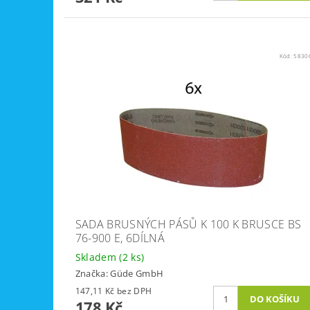
Kód:
5830
SADA BRUSNÝCH PÁSŮ K 100 K BRUSCE BS
76-900 E, 6DÍLNÁ
Skladem
(2 ks)
Značka:
Güde GmbH
147,11 Kč bez DPH
178 Kč