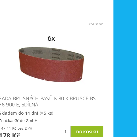
Kód:
58305
SADA BRUSNÝCH PÁSŮ K 80 K BRUSCE BS
76-900 E, 6DÍLNÁ
Skladem do 14 dní
(>5 ks)
Značka:
Güde GmbH
147,11 Kč bez DPH
178 Kč