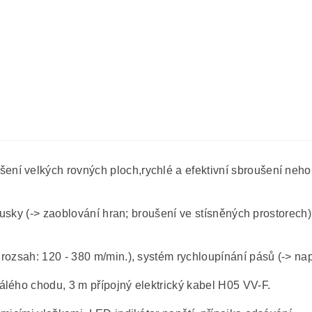
í velkých rovných ploch,rychlé a efektivní sbroušení nehobl
brusky (-> zaoblování hran; broušení ve stísněných prostorech)
rozsah: 120 - 380 m/min.), systém rychloupínání pásů (-> nap
álého chodu, 3 m přípojný elektrický kabel H05 VV-F.