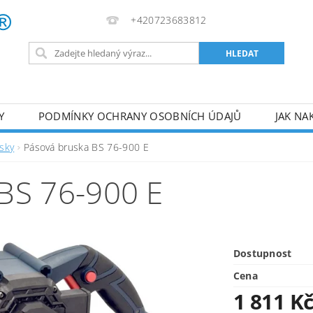
+420723683812
Y
PODMÍNKY OCHRANY OSOBNÍCH ÚDAJŮ
JAK NA
VA
AKUMULÁTOROVÉ NÁŘADÍ
PILY
TOPIDLA
sky
Pásová bruska BS 76-900 E
U
KOMPRESORY
ZPRACOVÁNÍ DŘEVA
ČERPA
S 76-900 E
RUČNÍ NÁŘADÍ
AKU NÁŘADÍ
STAVEBNÍ STRO
Dostupnost
Cena
1 811 K