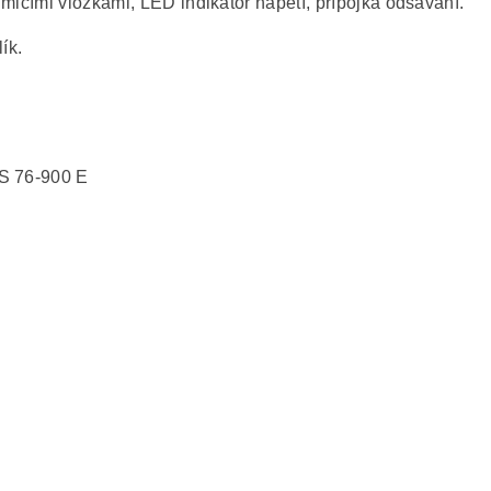
umicími vložkami, LED indikátor napětí, přípojka odsávání.
ík.
BS 76-900 E