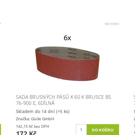
7
Kód:
58304
SADA BRUSNÝCH PÁSŮ K 60 K BRUSCE BS
76-900 E, 6DÍLNÁ
Skladem do 14 dní
(>5 ks)
Značka:
Güde GmbH
142,15 Kč bez DPH
172 Kč