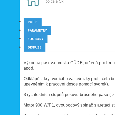
po celé ČR
POPIS
PARAMETRY
SOUBORY
DISKUZE
Výkonná pásová bruska GÜDE, určená pro broušen
apod.
Odklápěcí kryt vodicího válce/nízký profil čela 
upevněním k pracovní desce pomocí svorek).
8 rychlostních stupňů posuvu brusného pásu (-> 
Motor 900 W/P1, dvoubodový spínač s aretací st