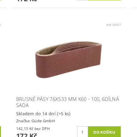
6
Kód:
58307
BRUSNÉ PÁSY 76X533 MM K60 - 100, 6DÍLNÁ
SADA
Skladem do 14 dní
(>5 ks)
Značka:
Güde GmbH
142,15 Kč bez DPH
172 Kč