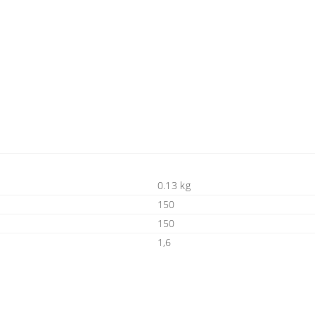
0.13 kg
150
150
1,6