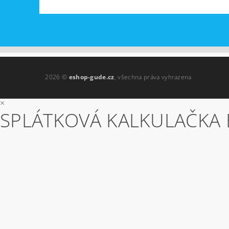
2026 ©
eshop-gude.cz
, všechna práva vyhrazena
×
SPLÁTKOVÁ KALKULAČKA 