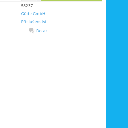
58237
Güde GmbH
Příslušenství
Dotaz