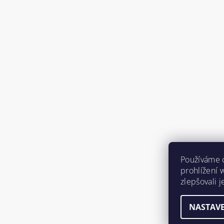
Používáme 
prohlížení 
zlepšovali 
NASTAVE