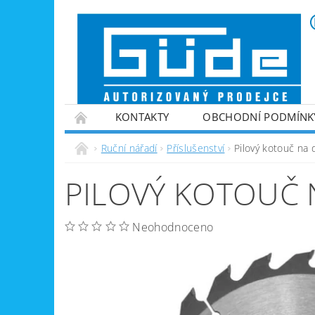
KONTAKTY
OBCHODNÍ PODMÍNK
VINTEC
ZPRACOVÁNÍ PALIVOVÉHO DŘE
Ruční nářadí
Příslušenství
Pilový kotouč na
ZAHRADNÍ TECHNIKA
ZPRACOVÁNÍ KOV
PILOVÝ KOTOUČ 
GENERÁTORY PROUDU
VYBAVENÍ DÍLEN
NABÍJEČKY BATERIÍ
Neohodnoceno