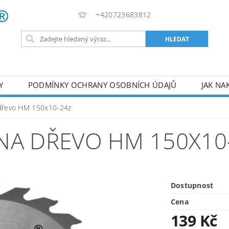
+420723683812
Y
PODMÍNKY OCHRANY OSOBNÍCH ÚDAJŮ
JAK NA
VA
AKUMULÁTOROVÉ NÁŘADÍ
PILY
TOPIDLA
 dřevo HM 150x10-24z
U
KOMPRESORY
ZPRACOVÁNÍ DŘEVA
ČERPA
NA DŘEVO HM 150X10
RUČNÍ NÁŘADÍ
AKU NÁŘADÍ
STAVEBNÍ STRO
Dostupnost
Cena
139 Kč