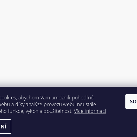
cookies, abychom Vám umožnili pohodlné
SO
webu a díky analýze provozu webu neustále
jeho funkce, výkon a použitelnost.
Více informací
NÍ