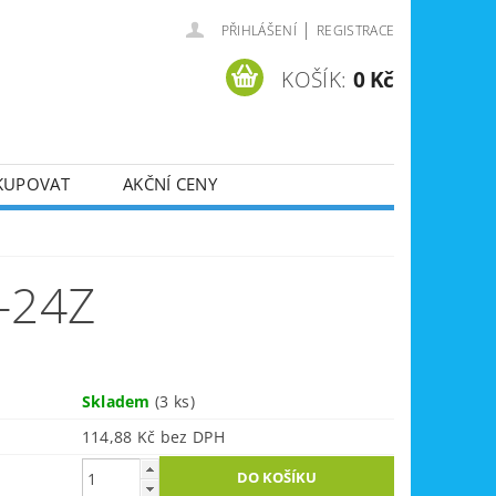
|
PŘIHLÁŠENÍ
REGISTRACE
KOŠÍK:
0 Kč
KUPOVAT
AKČNÍ CENY
SVÁŘEČKY
DLA
ZVEDÁKY
-24Z
JE
ÚKLIDOVÁ TECHNIKA
Skladem
(3 ks)
114,88 Kč bez DPH