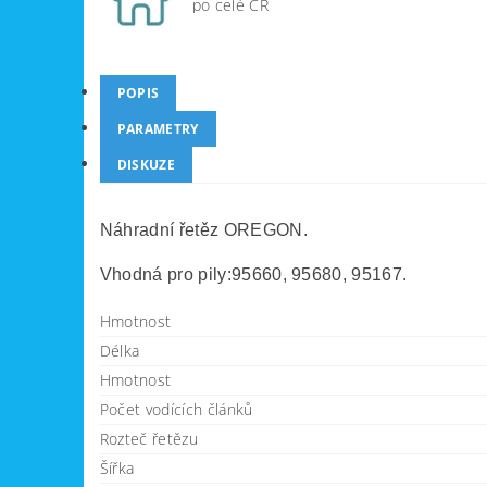
po celé ČR
POPIS
PARAMETRY
DISKUZE
Náhradní řetěz OREGON.
Vhodná pro pily:95660, 95680, 95167.
Hmotnost
Délka
Hmotnost
Počet vodících článků
Rozteč řetězu
Šířka