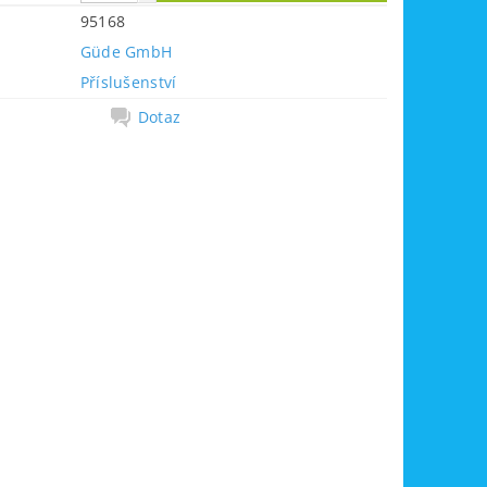
95168
Güde GmbH
Příslušenství
Dotaz