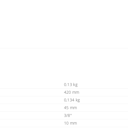
0.13 kg
420 mm
0,134 kg
45 mm
3/8"
10 mm