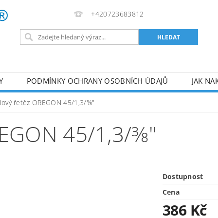
+420723683812
Y
PODMÍNKY OCHRANY OSOBNÍCH ÚDAJŮ
JAK NA
VA
AKUMULÁTOROVÉ NÁŘADÍ
PILY
TOPIDLA
ilový řetěz OREGON 45/1,3/⅜"
U
KOMPRESORY
ZPRACOVÁNÍ DŘEVA
ČERPA
EGON 45/1,3/⅜"
RUČNÍ NÁŘADÍ
AKU NÁŘADÍ
STAVEBNÍ STRO
Dostupnost
Cena
386 Kč