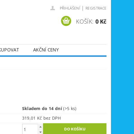
|
PŘIHLÁŠENÍ
REGISTRACE
KOŠÍK:
0 Kč
KUPOVAT
AKČNÍ CENY
SVÁŘEČKY
DLA
ZVEDÁKY
JE
ÚKLIDOVÁ TECHNIKA
Skladem do 14 dní
(>5 ks)
319,01 Kč bez DPH