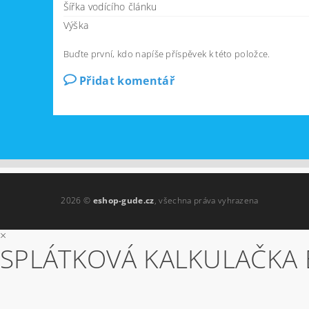
Šířka vodícího článku
Výška
Buďte první, kdo napíše příspěvek k této položce.
Přidat komentář
2026 ©
eshop-gude.cz
, všechna práva vyhrazena
×
SPLÁTKOVÁ KALKULAČKA 