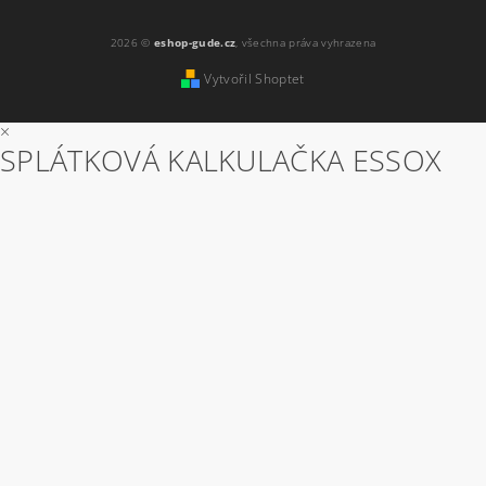
2026 ©
eshop-gude.cz
, všechna práva vyhrazena
Vytvořil Shoptet
×
SPLÁTKOVÁ KALKULAČKA ESSOX