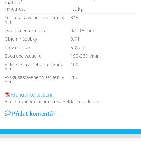
materiál.
Hmotnost
1.8 kg
Délka sestaveného zařízení v
345
mm
Doporučená zrnitost
0,1-0,5 mm
Objem nádobky
0,7 l
Provozní tlak
6-8 bar
Spotřeba vzduchu
190-330 l/min.
Šířka sestaveného zařízení v
100
mm
Výška sestaveného zařízení v
200
mm
Manuál ke stažení
Buďte první, kdo napíše příspěvek k této položce.
Přidat komentář