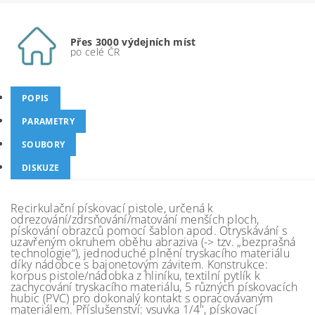
Přes 3000 výdejních míst
po celé ČR
POPIS
PARAMETRY
SOUBORY
DISKUZE
Recirkulační pískovací pistole, určená k
odrezování/zdrsňování/matování menších ploch,
pískování obrazců pomocí šablon apod. Otryskávání s
uzavřeným okruhem oběhu abraziva (-> tzv. „bezprašná
technologie“), jednoduché plnění tryskacího materiálu
díky nádobce s bajonetovým závitem. Konstrukce:
korpus pistole/nádobka z hliníku, textilní pytlík k
zachycování tryskacího materiálu, 5 různých pískovacích
hubic (PVC) pro dokonalý kontakt s opracovávaným
materiálem. Příslušenství: vsuvka 1/4'', pískovací