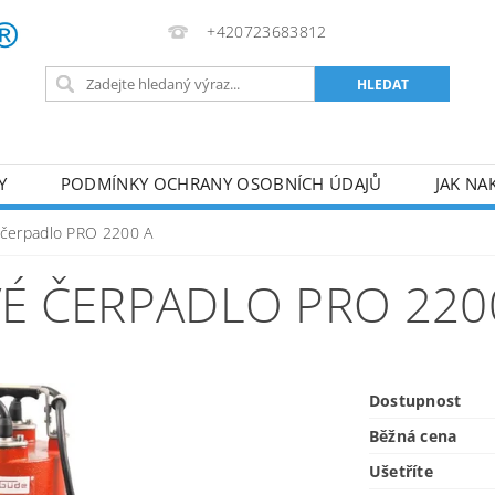
+420723683812
Y
PODMÍNKY OCHRANY OSOBNÍCH ÚDAJŮ
JAK NA
VA
AKUMULÁTOROVÉ NÁŘADÍ
PILY
TOPIDLA
 čerpadlo PRO 2200 A
U
KOMPRESORY
ZPRACOVÁNÍ DŘEVA
ČERPA
 ČERPADLO PRO 220
RUČNÍ NÁŘADÍ
AKU NÁŘADÍ
STAVEBNÍ STRO
Dostupnost
Běžná cena
Ušetříte