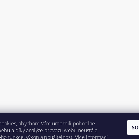
cookies, abychom Vám umožnili pohodlné
SO
webu a díky analýze provozu webu neustále
jeho funkce, výkon a použitelnost.
Více informací