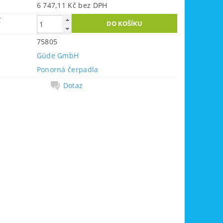
6 747,11 Kč bez DPH
č
75805
Güde GmbH
Ponorná čerpadla
Dotaz