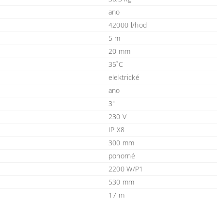
ano
42000 l/hod
5 m
20 mm
35˚C
elektrické
ano
3"
230 V
IP X8
300 mm
ponorné
2200 W/P1
530 mm
17 m