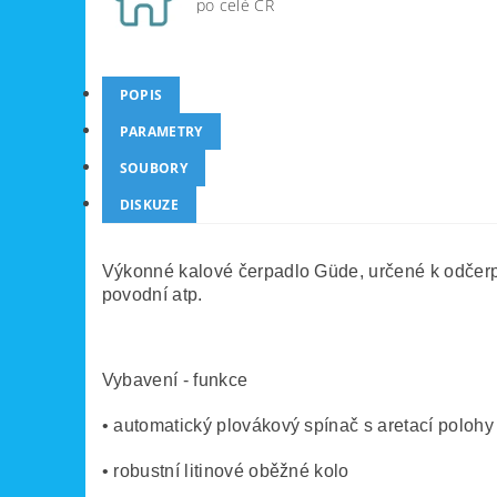
po celé ČR
POPIS
PARAMETRY
SOUBORY
DISKUZE
Výkonné kalové čerpadlo Güde, určené k odčerpá
povodní atp.
Vybavení - funkce
• automatický plovákový spínač s aretací polohy
• robustní litinové oběžné kolo