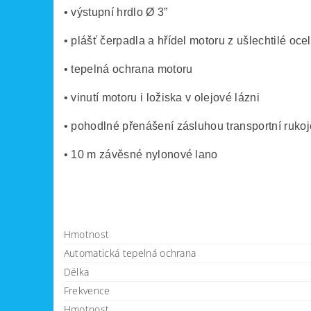
• výstupní hrdlo Ø 3”
• plášť čerpadla a hřídel motoru z ušlechtilé ocel
• tepelná ochrana motoru
• vinutí motoru i ložiska v olejové lázni
• pohodlné přenášení zásluhou transportní rukoj
• 10 m závěsné nylonové lano
Hmotnost
Automatická tepelná ochrana
Délka
Frekvence
Hmotnost