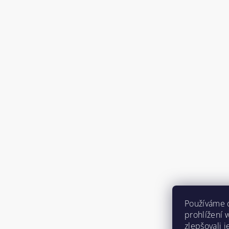
Používáme 
prohlížení 
zlepšovali 