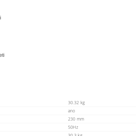
i
eti
30.32 kg
ano
230 mm
50Hz
30,3 kg