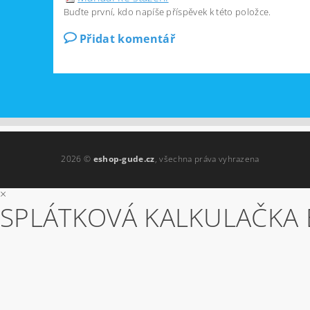
Buďte první, kdo napíše příspěvek k této položce.
Přidat komentář
2026 ©
eshop-gude.cz
, všechna práva vyhrazena
×
SPLÁTKOVÁ KALKULAČKA 