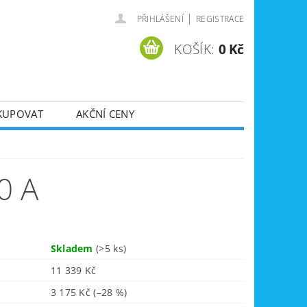
|
PŘIHLÁŠENÍ
REGISTRACE
KOŠÍK:
0 Kč
KUPOVAT
AKČNÍ CENY
SVÁŘEČKY
DLA
ZVEDÁKY
0 A
JE
ÚKLIDOVÁ TECHNIKA
Skladem
(>5 ks)
11 339 Kč
3 175 Kč
(–28 %)