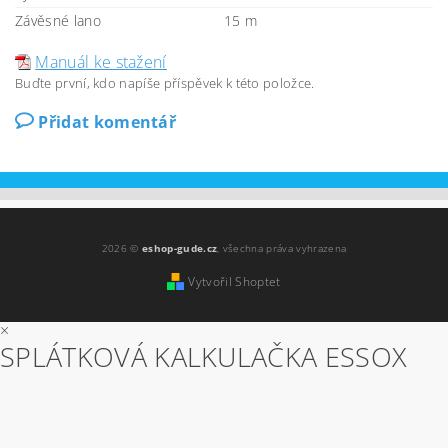
Závěsné lano
15 m
Manuál ke stažení
Buďte první, kdo napíše příspěvek k této položce.
Přidat komentář
2026 ©
eshop-gude.cz
, všechna práva vyhrazena
Vytvořil Shoptet
×
SPLÁTKOVÁ KALKULAČKA ESSOX