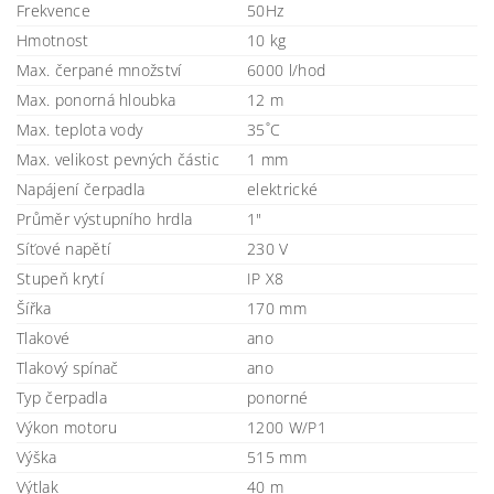
Frekvence
50Hz
Hmotnost
10 kg
Max. čerpané množství
6000 l/hod
Max. ponorná hloubka
12 m
Max. teplota vody
35˚C
Max. velikost pevných částic
1 mm
Napájení čerpadla
elektrické
Průměr výstupního hrdla
1"
Síťové napětí
230 V
Stupeň krytí
IP X8
Šířka
170 mm
Tlakové
ano
Tlakový spínač
ano
Typ čerpadla
ponorné
Výkon motoru
1200 W/P1
Výška
515 mm
Výtlak
40 m