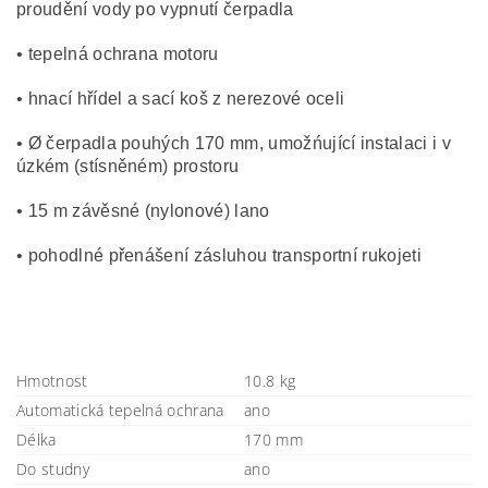
proudění vody po vypnutí čerpadla
• tepelná ochrana motoru
• hnací hřídel a sací koš z nerezové oceli
• Ø čerpadla pouhých 170 mm, umožńující instalaci i v
úzkém (stísněném) prostoru
• 15 m závěsné (nylonové) lano
• pohodlné přenášení zásluhou transportní rukojeti
Hmotnost
10.8 kg
Automatická tepelná ochrana
ano
Délka
170 mm
Do studny
ano