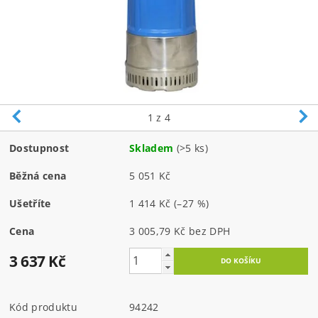
1
z 4
Dostupnost
Skladem
(>5 ks)
Běžná cena
5 051 Kč
Ušetříte
1 414 Kč
(–27 %)
Cena
3 005,79 Kč bez DPH
3 637 Kč
Kód produktu
94242