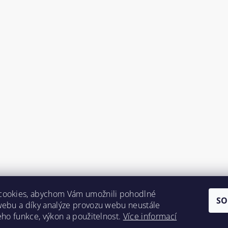
cookies, abychom Vám umožnili pohodlné
SO
webu a díky analýze provozu webu neustále
jeho funkce, výkon a použitelnost.
Více informací