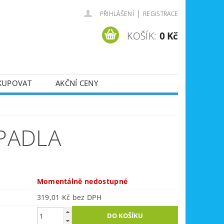
|
PŘIHLÁŠENÍ
REGISTRACE
KOŠÍK:
0 Kč
KUPOVAT
AKČNÍ CENY
SVÁŘEČKY
DLA
ZVEDÁKY
RPADLA
JE
ÚKLIDOVÁ TECHNIKA
Momentálně nedostupné
319,01 Kč bez DPH