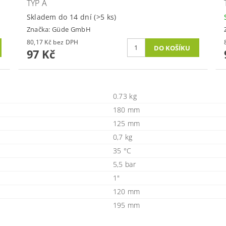
TYP A
Skladem do 14 dní
(>5 ks)
Značka:
Güde GmbH
80,17 Kč bez DPH
97 Kč
0.73 kg
180 mm
125 mm
0,7 kg
35 °C
5,5 bar
1"
120 mm
195 mm