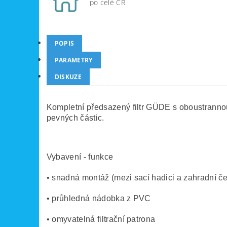
po celé ČR
POPIS
PARAMETRY
DISKUZE
Kompletní předsazený filtr GÜDE s oboustrannou
pevných částic.
Vybavení - funkce
• snadná montáž (mezi sací hadici a zahradní č
• průhledná nádobka z PVC
• omyvatelná filtrační patrona