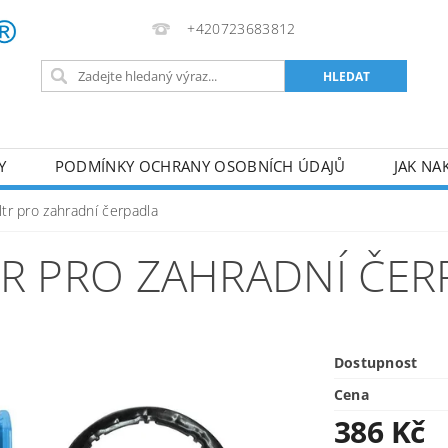
+420723683812
Y
PODMÍNKY OCHRANY OSOBNÍCH ÚDAJŮ
JAK NA
VA
AKUMULÁTOROVÉ NÁŘADÍ
PILY
TOPIDLA
ltr pro zahradní čerpadla
U
KOMPRESORY
ZPRACOVÁNÍ DŘEVA
ČERPA
TR PRO ZAHRADNÍ ČE
RUČNÍ NÁŘADÍ
AKU NÁŘADÍ
STAVEBNÍ STRO
Dostupnost
Cena
386 Kč