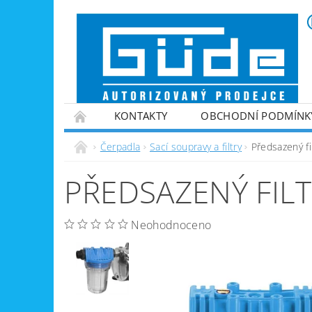
KONTAKTY
OBCHODNÍ PODMÍNK
VINTEC
ZPRACOVÁNÍ PALIVOVÉHO DŘE
Čerpadla
Sací soupravy a filtry
Předsazený fi
ZAHRADNÍ TECHNIKA
ZPRACOVÁNÍ KOV
PŘEDSAZENÝ FIL
GENERÁTORY PROUDU
VYBAVENÍ DÍLEN
NABÍJEČKY BATERIÍ
Neohodnoceno