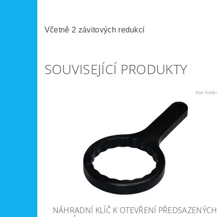
Včetně 2 závitových redukcí
SOUVISEJÍCÍ PRODUKTY
Kód:
9446
NÁHRADNÍ KLÍČ K OTEVŘENÍ PŘEDSAZENÝC