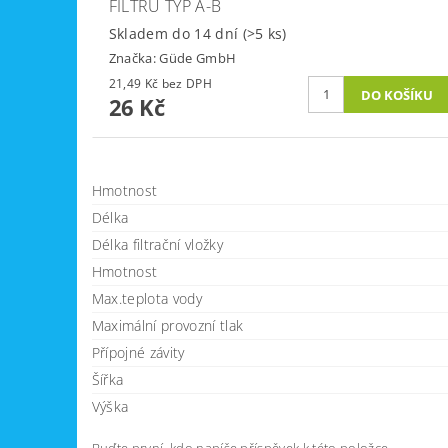
FILTRŮ TYP A-B
Skladem do 14 dní
(>5 ks)
Značka:
Güde GmbH
21,49 Kč bez DPH
26 Kč
Hmotnost
Délka
Délka filtrační vložky
Hmotnost
Max.teplota vody
Maximální provozní tlak
Přípojné závity
Šířka
Výška
Buďte první, kdo napíše příspěvek k této položce.