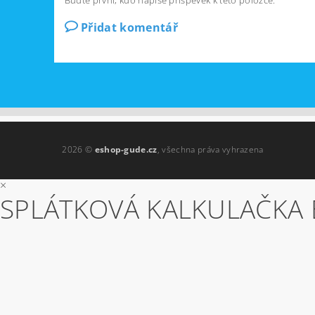
Přidat komentář
2026 ©
eshop-gude.cz
, všechna práva vyhrazena
×
SPLÁTKOVÁ KALKULAČKA 