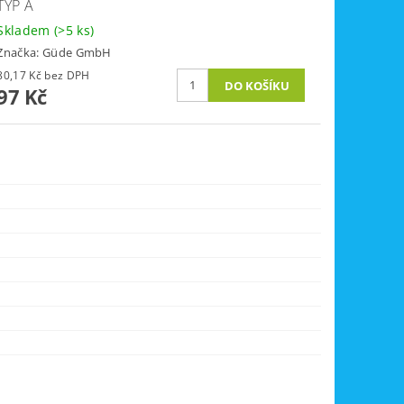
TYP A
Skladem
(>5 ks)
Značka:
Güde GmbH
80,17 Kč bez DPH
97 Kč