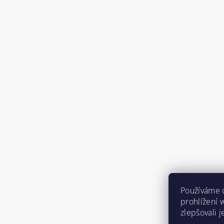
Používáme 
prohlížení 
zlepšovali 