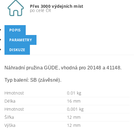
Přes 3000 výdejních míst
po celé ČR
POPIS
PARAMETRY
DISKUZE
Náhradní pružina GÜDE, vhodná pro 20148 a 41148.
Typ balení: SB (závěsné).
Hmotnost
0.01 kg
Délka
16 mm
Hmotnost
0,001 kg
Šířka
12 mm
Výška
12 mm