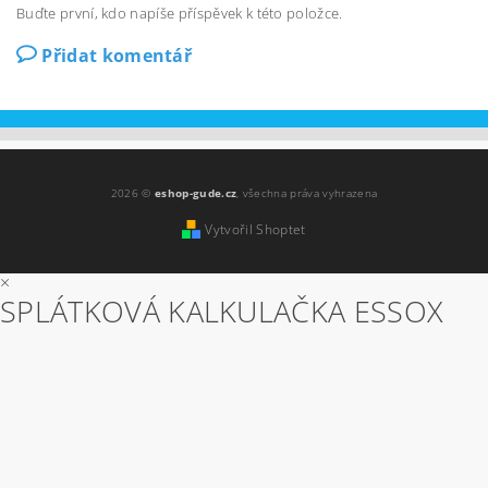
Buďte první, kdo napíše příspěvek k této položce.
Přidat komentář
2026 ©
eshop-gude.cz
, všechna práva vyhrazena
Vytvořil Shoptet
×
SPLÁTKOVÁ KALKULAČKA ESSOX