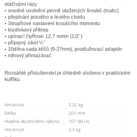
otáčivými rázy
• snadné uvolnění pevně utažených šroubů (matic)
• přepínání pravého a levého chodu
• 3stupňové nastavení kroutícího momentu
• kladívkový příklep
• upínací čtyřhran 12,7 mmm (1/2")
• přípojný závit ¼"
• 10dílna sada klíčů (9-27mm), prodlužovací adaptér
• mlhový přimazávač
Rozsáhlé příslušenství je úhledně uloženo v praktickém
kufříku.
Hmotnost
3.32 kg
Délka
205 mm
Hladina akustického výkonu
107 dB (A)
Hmotnost
3,3 kg