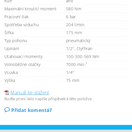
Kufr
ano
Maximální kroutící moment
580 Nm
Pracovní tlak
6 bar
Spotřeba vzduchu
204 l/min.
Šířka
175 mm
Typ pohonu
pneumatický
Upínání
1/2'', čtyřhran
Utahovací momenty
100-300-569 Nm
Volnoběžné otáčky
7000 min-¹
Vsuvka
1/4''
Výška
75 mm
Manuál ke stažení
Buďte první, kdo napíše příspěvek k této položce.
Přidat komentář