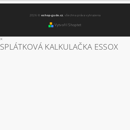
2026 ©
eshop-gude.cz
, všechna práva vyhrazena
Vytvořil Shoptet
×
SPLÁTKOVÁ KALKULAČKA ESSOX