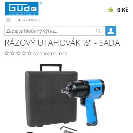
0 Kč
+420723683812
RÁZOVÝ UTAHOVÁK ½" - SADA
Neohodnoceno