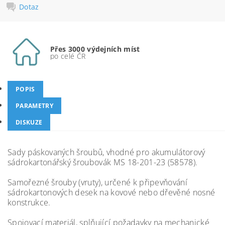
Dotaz
Přes 3000 výdejních míst
po celé ČR
POPIS
PARAMETRY
DISKUZE
Sady páskovaných šroubů, vhodné pro akumulátorový
sádrokartonářský šroubovák MS 18-201-23 (58578).
Samořezné šrouby (vruty), určené k připevňování
sádrokartonových desek na kovové nebo dřevěné nosné
konstrukce.
Spojovací materiál, splňující požadavky na mechanické