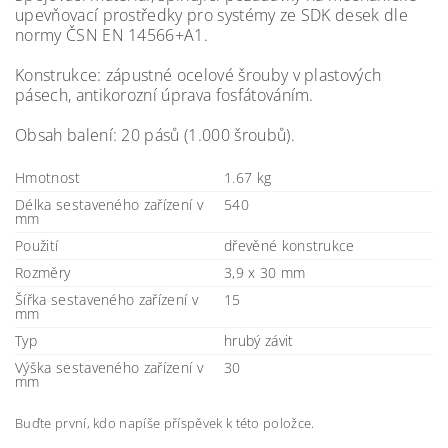
upevňovací prostředky pro systémy ze SDK desek dle
normy ČSN EN 14566+A1.
Konstrukce: zápustné ocelové šrouby v plastových
pásech, antikorozní úprava fosfátováním.
Obsah balení: 20 pásů (1.000 šroubů).
Hmotnost
1.67 kg
Délka sestaveného zařízení v
540
mm
Použití
dřevěné konstrukce
Rozměry
3,9 x 30 mm
Šířka sestaveného zařízení v
15
mm
Typ
hrubý závit
Výška sestaveného zařízení v
30
mm
Buďte první, kdo napíše příspěvek k této položce.