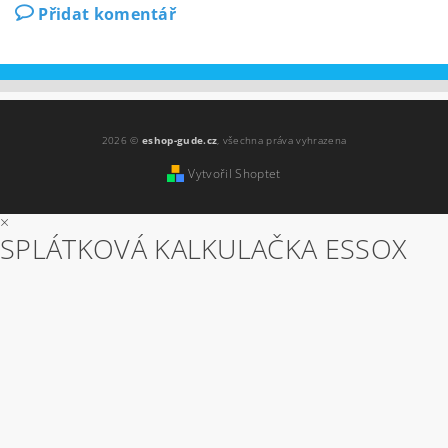
Přidat komentář
2026 ©
eshop-gude.cz
, všechna práva vyhrazena
Vytvořil Shoptet
×
SPLÁTKOVÁ KALKULAČKA ESSOX