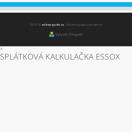
2026 ©
eshop-gude.cz
, všechna práva vyhrazena
Vytvořil Shoptet
×
SPLÁTKOVÁ KALKULAČKA ESSOX