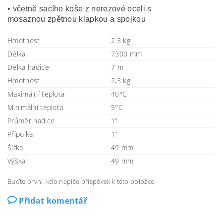
• včetně sacího koše z nerezové oceli s
mosaznou zpětnou klapkou a spojkou
Hmotnost
2.3 kg
Délka
7300 mm
Délka hadice
7 m
Hmotnost
2,3 kg
Maximální teplota
40°C
Minimální teplota
5°C
Průměr hadice
1"
Přípojka
1“
Šířka
49 mm
Výška
49 mm
Buďte první, kdo napíše příspěvek k této položce.
Přidat komentář