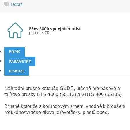
Dotaz
Přes 3000 výdejních míst
po celé ČR
POPIS
PARAMETRY
DISKUZE
Náhradní brusné kotouče GÜDE, určené pro pásové a
talířové brusky BTS 4000 (55113) a GBTS 400 (55135).
Brusné kotouče s korundovým zrnem, vhodné k broušení
měkkého/tvrdého dřeva, dřevotřísky, plastů apod.