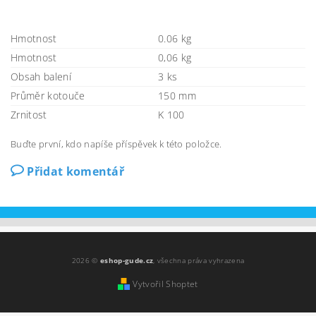
Hmotnost
0.06 kg
Hmotnost
0,06 kg
Obsah balení
3 ks
Průměr kotouče
150 mm
Zrnitost
K 100
Buďte první, kdo napíše příspěvek k této položce.
Přidat komentář
2026 ©
eshop-gude.cz
, všechna práva vyhrazena
Vytvořil Shoptet