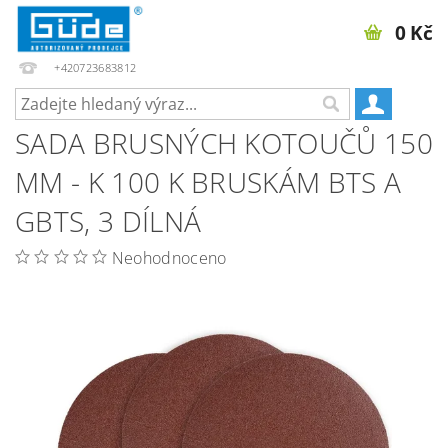
0 Kč
+420723683812
SADA BRUSNÝCH KOTOUČŮ 150
MM - K 100 K BRUSKÁM BTS A
GBTS, 3 DÍLNÁ
Neohodnoceno