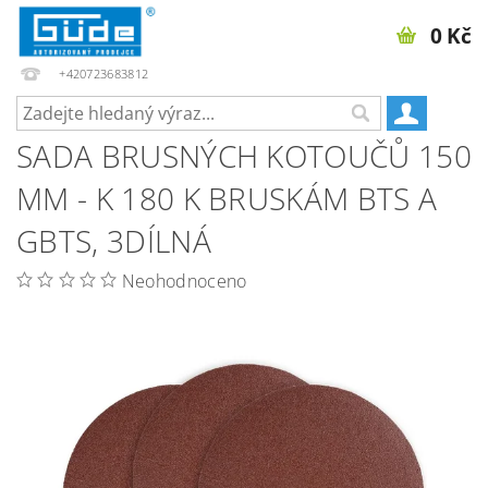
0 Kč
+420723683812
SADA BRUSNÝCH KOTOUČŮ 150
MM - K 180 K BRUSKÁM BTS A
GBTS, 3DÍLNÁ
Neohodnoceno