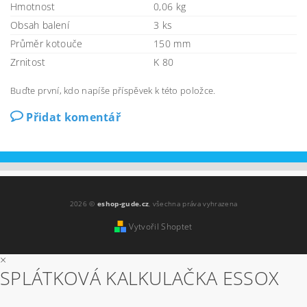
Hmotnost
0,06 kg
Obsah balení
3 ks
Průměr kotouče
150 mm
Zrnitost
K 80
Buďte první, kdo napíše příspěvek k této položce.
Přidat komentář
2026 ©
eshop-gude.cz
, všechna práva vyhrazena
Vytvořil Shoptet
×
SPLÁTKOVÁ KALKULAČKA ESSOX