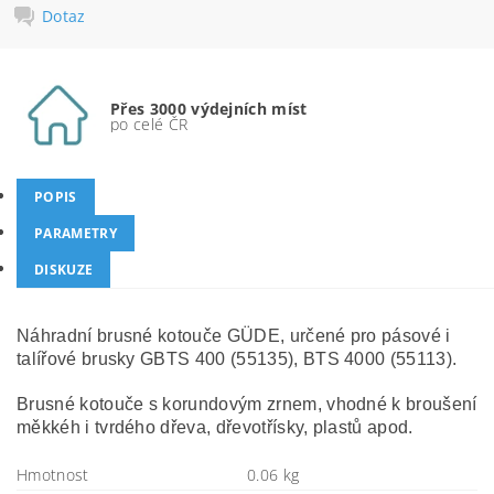
Dotaz
Přes 3000 výdejních míst
po celé ČR
POPIS
PARAMETRY
DISKUZE
Náhradní brusné kotouče GÜDE, určené pro pásové i
talířové brusky GBTS 400 (55135), BTS 4000 (55113).
Brusné kotouče s korundovým zrnem, vhodné k broušení
měkkéh i tvrdého dřeva, dřevotřísky, plastů apod.
Hmotnost
0.06 kg