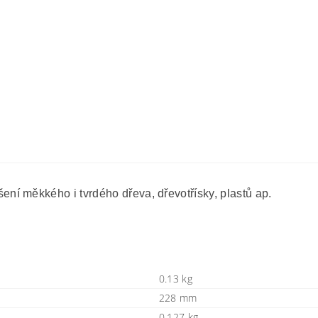
í měkkého i tvrdého dřeva, dřevotřísky, plastů ap.
0.13 kg
228 mm
0,127 kg