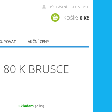
|
PŘIHLÁŠENÍ
REGISTRACE
KOŠÍK:
0 Kč
KUPOVAT
AKČNÍ CENY
SVÁŘEČKY
DLA
ZVEDÁKY
 80 K BRUSCE
JE
ÚKLIDOVÁ TECHNIKA
Skladem
(2 ks)