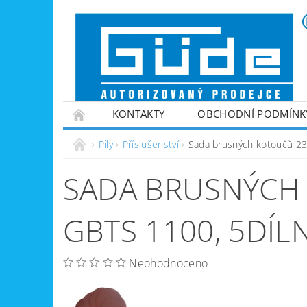
KONTAKTY
OBCHODNÍ PODMÍNK
VINTEC
ZPRACOVÁNÍ PALIVOVÉHO DŘE
Pily
Příslušenství
Sada brusných kotoučů 23
ZAHRADNÍ TECHNIKA
ZPRACOVÁNÍ KOV
SADA BRUSNÝCH 
GENERÁTORY PROUDU
VYBAVENÍ DÍLEN
NABÍJEČKY BATERIÍ
GBTS 1100, 5DÍL
Neohodnoceno