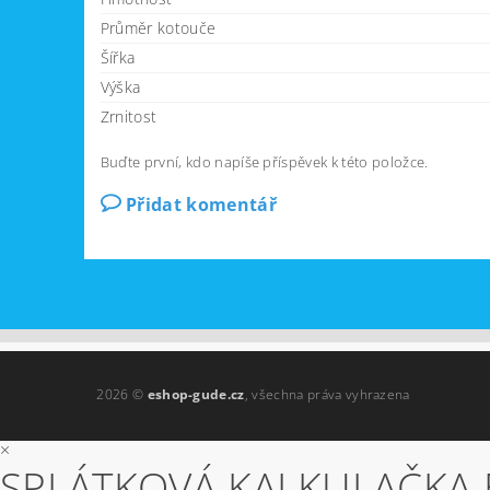
Průměr kotouče
Šířka
Výška
Zrnitost
Buďte první, kdo napíše příspěvek k této položce.
Přidat komentář
2026 ©
eshop-gude.cz
, všechna práva vyhrazena
×
SPLÁTKOVÁ KALKULAČKA 