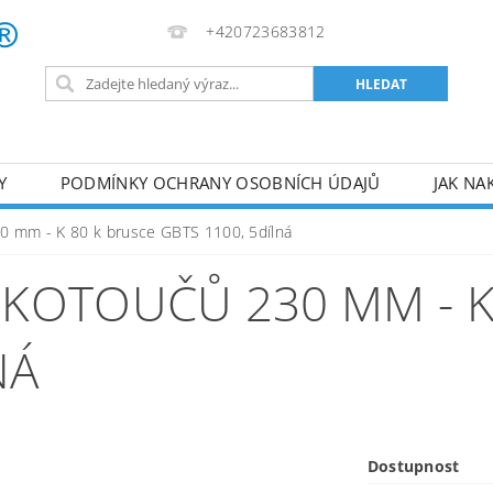
+420723683812
Y
PODMÍNKY OCHRANY OSOBNÍCH ÚDAJŮ
JAK NA
VA
AKUMULÁTOROVÉ NÁŘADÍ
PILY
TOPIDLA
0 mm - K 80 k brusce GBTS 1100, 5dílná
U
KOMPRESORY
ZPRACOVÁNÍ DŘEVA
ČERPA
KOTOUČŮ 230 MM - K
RUČNÍ NÁŘADÍ
AKU NÁŘADÍ
STAVEBNÍ STRO
NÁ
Dostupnost