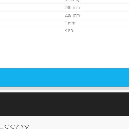
230 mm
228 mm
1 mm
K 80
ESSOX