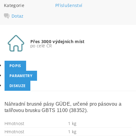
Kategorie
Příslušenství
Dotaz
Přes 3000 výdejních míst
po celé ČR
POPIS
PARAMETRY
DISKUZE
Náhradní brusné pásy GÜDE, určené pro pásovou a
talířovou brusku GBTS 1100 (38352).
Hmotnost
1 kg
Hmotnost
1 kg