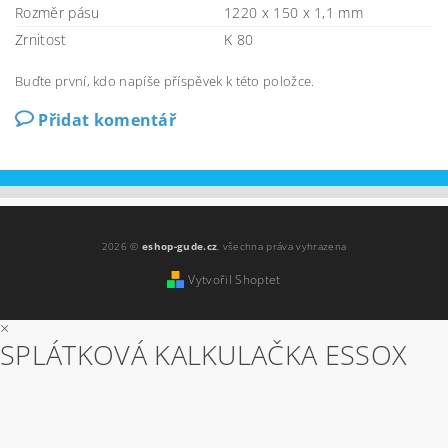
Rozměr pásu
1220 x 150 x 1,1 mm
Zrnitost
K 80
Buďte první, kdo napíše příspěvek k této položce.
Přidat komentář
2026 ©
eshop-gude.cz
, všechna práva vyhrazena
Vytvořil Shoptet
×
SPLÁTKOVÁ KALKULAČKA ESSOX