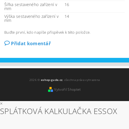
Šířka sestaveného zařízení v
16
mm
Výška sestaveného zařízení v
14
mm
Buďte první, kdo napíše příspěvek k této položce.
Přidat komentář
2026 ©
eshop-gude.cz
, všechna práva vyhrazena
Vytvořil Shoptet
×
SPLÁTKOVÁ KALKULAČKA ESSOX