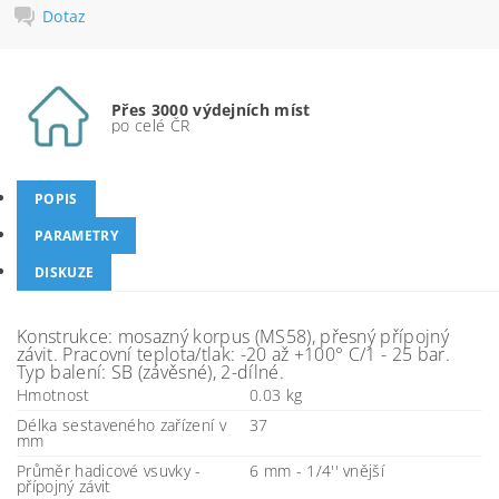
Dotaz
Přes 3000 výdejních míst
po celé ČR
POPIS
PARAMETRY
DISKUZE
Konstrukce: mosazný korpus (MS58), přesný přípojný
závit. Pracovní teplota/tlak: -20 až +100° C/1 - 25 bar.
Typ balení: SB (závěsné), 2-dílné.
Hmotnost
0.03 kg
Délka sestaveného zařízení v
37
mm
Průměr hadicové vsuvky -
6 mm - 1/4'' vnější
přípojný závit