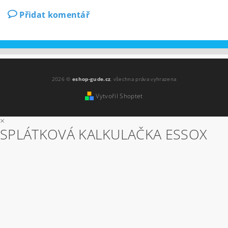
Přidat komentář
2026 ©
eshop-gude.cz
, všechna práva vyhrazena
Vytvořil Shoptet
×
SPLÁTKOVÁ KALKULAČKA ESSOX