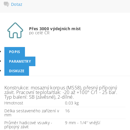
Dotaz
Přes 3000 výdejních míst
po celé ČR
POPIS
PARAMETRY
DISKUZE
Konstrukce: mosazný korpus (MS58), přesný přípojný
závit. Pracovní teplota/tlak: -20 až +100° C/1 - 25 bar.
Typ balení: SB (závěsné), 2-dílné.
Hmotnost
0.03 kg
Délka sestaveného zařízení v
16
mm
Průměr hadicové vsuvky -
9 mm - 1/4'' vnější
přípojný závit