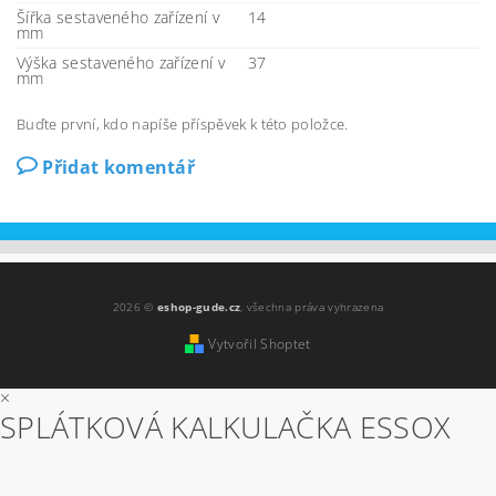
Šířka sestaveného zařízení v
14
mm
Výška sestaveného zařízení v
37
mm
Buďte první, kdo napíše příspěvek k této položce.
Přidat komentář
2026 ©
eshop-gude.cz
, všechna práva vyhrazena
Vytvořil Shoptet
×
SPLÁTKOVÁ KALKULAČKA ESSOX