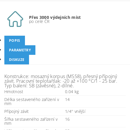
Přes 3000 výdejních míst
po celé ČR
POPIS
PARAMETRY
DISKUZE
Konstrukce: mosazný korpus (MS58), přesný přípojný
závit. Pracovní teplota/tlak: -20 až +100 °C/1 - 25 bar.
Typ balení: SB (závěsné), 2-dílné.
Hmotnost
0.04 kg
Délka sestaveného zařízení v
14
mm
Přípojný závit
1/4'' vnější
Šířka sestaveného zařízení v
16
mm