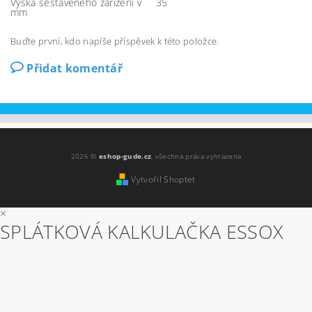
Výška sestaveného zařízení v
35
mm
Buďte první, kdo napíše příspěvek k této položce.
Přidat komentář
2026 ©
eshop-gude.cz
, všechna práva vyhrazena
Vytvořil Shoptet
×
SPLÁTKOVÁ KALKULAČKA ESSOX