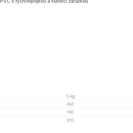
a PVC s rychlospojkou a stavěcí zarážkou
5 kg
450
190
310