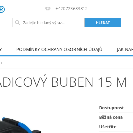
+420723683812
Y
PODMÍNKY OCHRANY OSOBNÍCH ÚDAJŮ
JAK NA
VA
AKUMULÁTOROVÉ NÁŘADÍ
PILY
TOPIDLA
m
U
KOMPRESORY
ZPRACOVÁNÍ DŘEVA
ČERPA
ADICOVÝ BUBEN 15 M
RUČNÍ NÁŘADÍ
AKU NÁŘADÍ
STAVEBNÍ STRO
Dostupnost
Běžná cena
Ušetříte