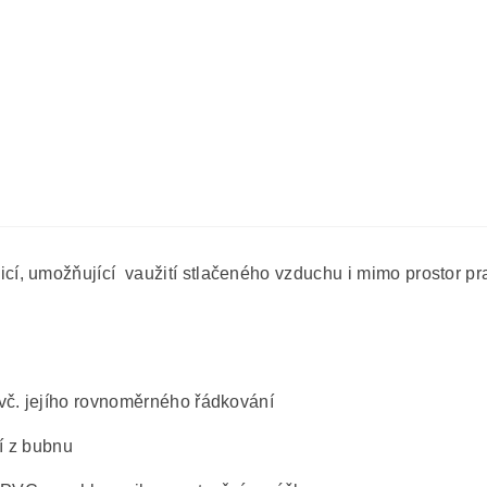
, umožňující vaužití stlačeného vzduchu i mimo prostor pra
vč. jejího rovnoměrného řádkování
tí z bubnu