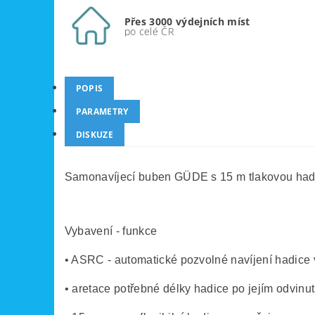
Přes 3000 výdejních míst
po celé ČR
POPIS
PARAMETRY
DISKUZE
Samonavíjecí buben GÜDE s 15 m tlakovou hadicí
Vybavení - funkce
• ASRC - automatické pozvolné navíjení hadice 
• aretace potřebné délky hadice po jejím odvinu