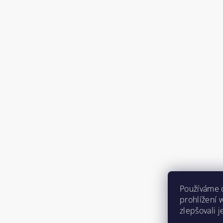
Používáme 
prohlížení 
zlepšovali 