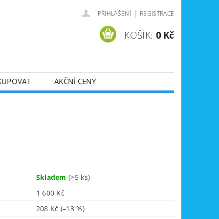
|
PŘIHLÁŠENÍ
REGISTRACE
KOŠÍK:
0 Kč
KUPOVAT
AKČNÍ CENY
SVÁŘEČKY
DLA
ZVEDÁKY
JE
ÚKLIDOVÁ TECHNIKA
Skladem
(>5 ks)
1 600 Kč
208 Kč
(–13 %)