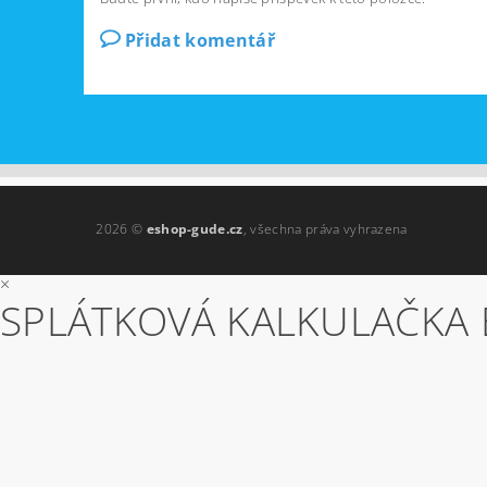
Přidat komentář
2026 ©
eshop-gude.cz
, všechna práva vyhrazena
×
SPLÁTKOVÁ KALKULAČKA 