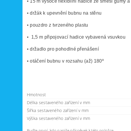
• 15 m vysoce flexibilní hadice ze směsi gumy 
• držák k upevnění bubnu na stěnu
• pouzdro z tvrzeného plastu
• 1,5 m připojovací hadice vybavená vsuvkou
• držadlo pro pohodlné přenášení
• otáčení bubnu v rozsahu (až) 180º
Hmotnost
Délka sestaveného zařízení v mm
Šířka sestaveného zařízení v mm
Výška sestaveného zařízení v mm
Buďte první, kdo napíše příspěvek k této položce.