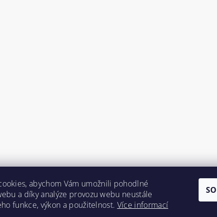
cookies, abychom Vám umožnili pohodlné
SO
webu a díky analýze provozu webu neustále
jeho funkce, výkon a použitelnost.
Více informací