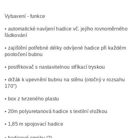
Vybavení - funkce
• automatické navíjení hadice vč. jejího rovnoměrného
řádkování
• zajištění potřebné délky odvíjené hadice při každém
pootočení bubnu
• postřikovač s nastavitelnou stříkací tryskou
• držák k upevnění bubnu na stěnu (otočný v rozsahu
170°)
• box z tvrzeného plastu
• 20m polyuretanová hadice s textilní vložkou
• 1,85 m spojovací hadice
• hadicové spojky (2)