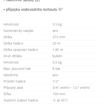
• přípojka vodovodnho kohoutu ¾”
Hmotnost
5.5 kg
Automatický naviják
ano
Délka
375 mm
Délka hadice
20 m
Délka spojovací hadice
1,85 m
Druh držáku
buben
Hmotnost
5,5 kg
Max. pracovní tlak
8 bar
Nástěnný
ano
Průměr hadice
1/2''
Přípojný závit
3/4" vnitřní • 1/2" vnitřní
Šířka
190 mm
Teplotní stálost hadice
-5 až 45˚C