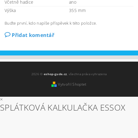
Včetně hadice
ano
Výška
355 mm
Buďte první, kdo napíše příspěvek k této položce.
Přidat komentář
2026 ©
eshop-gude.cz
, všechna práva vyhrazena
Vytvořil Shoptet
×
SPLÁTKOVÁ KALKULAČKA ESSOX