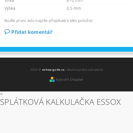
Šířka
810 mm
Výška
0,5 mm
Buďte první, kdo napíše příspěvek k této položce.
Přidat komentář
2026 ©
eshop-gude.cz
, všechna práva vyhrazena
Vytvořil Shoptet
×
SPLÁTKOVÁ KALKULAČKA ESSOX