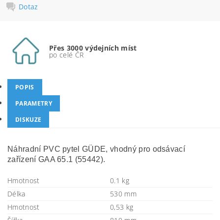
Dotaz
Přes 3000 výdejních míst
po celé ČR
POPIS
PARAMETRY
DISKUZE
Náhradní PVC pytel GÜDE, vhodný pro odsávací
zařízení GAA 65.1 (55442).
Hmotnost
0.1 kg
Délka
530 mm
Hmotnost
0,53 kg