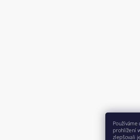
Používáme 
prohlížení 
zlepšovali 