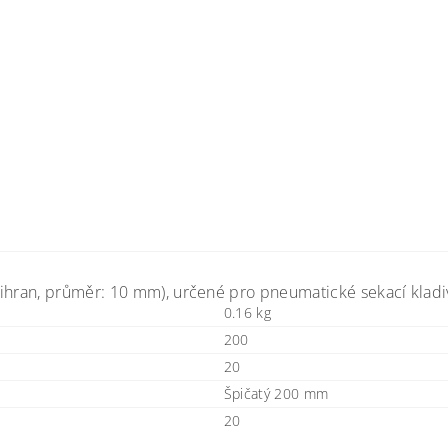
stihran, průměr: 10 mm), určené pro pneumatické sekací kla
0.16 kg
200
20
Špičatý 200 mm
20