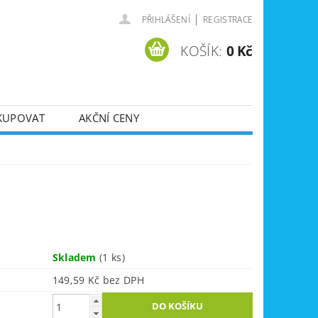
|
PŘIHLÁŠENÍ
REGISTRACE
KOŠÍK:
0 Kč
KUPOVAT
AKČNÍ CENY
SVÁŘEČKY
DLA
ZVEDÁKY
JE
ÚKLIDOVÁ TECHNIKA
Skladem
(1 ks)
149,59 Kč bez DPH