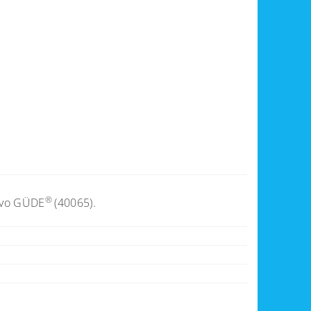
®
divo GÜDE
(40065).