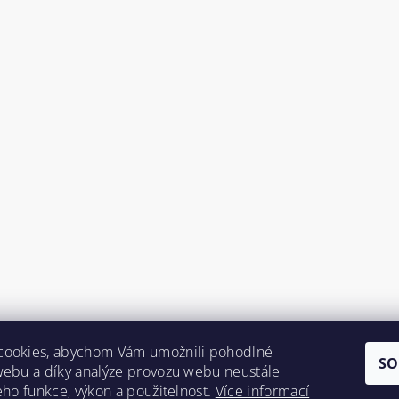
cookies, abychom Vám umožnili pohodlné
SO
webu a díky analýze provozu webu neustále
jeho funkce, výkon a použitelnost.
Více informací