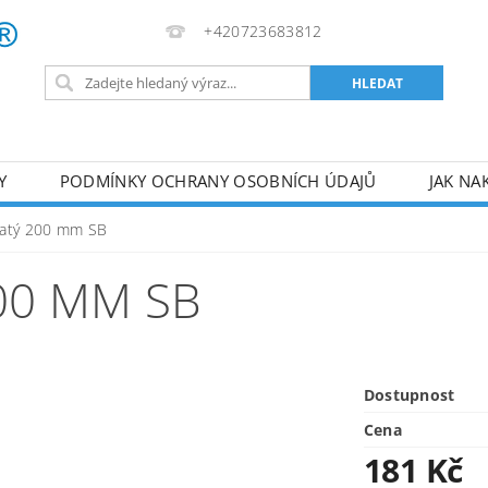
+420723683812
Y
PODMÍNKY OCHRANY OSOBNÍCH ÚDAJŮ
JAK NA
VA
AKUMULÁTOROVÉ NÁŘADÍ
PILY
TOPIDLA
čatý 200 mm SB
U
KOMPRESORY
ZPRACOVÁNÍ DŘEVA
ČERPA
00 MM SB
RUČNÍ NÁŘADÍ
AKU NÁŘADÍ
STAVEBNÍ STRO
Dostupnost
Cena
181 Kč