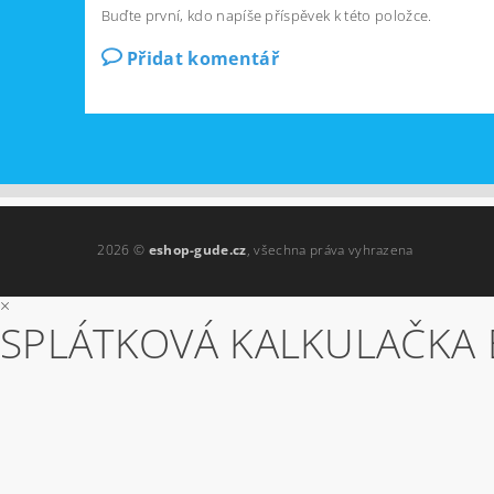
Buďte první, kdo napíše příspěvek k této položce.
Přidat komentář
2026 ©
eshop-gude.cz
, všechna práva vyhrazena
×
SPLÁTKOVÁ KALKULAČKA 