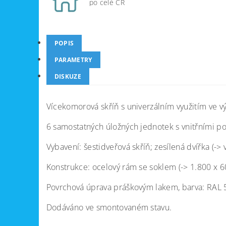
po celé ČR
POPIS
PARAMETRY
DISKUZE
Vícekomorová skříň s univerzálním využitím ve výro
6 samostatných úložných jednotek s vnitřními po
Vybavení: šestidveřová skříň; zesílená dvířka (-
Konstrukce: ocelový rám se soklem (-> 1.800 x 6
Povrchová úprava práškovým lakem, barva: RAL 5
Dodáváno ve smontovaném stavu.