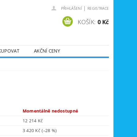
|
PŘIHLÁŠENÍ
REGISTRACE
KOŠÍK:
0 Kč
KUPOVAT
AKČNÍ CENY
SVÁŘEČKY
DLA
ZVEDÁKY
JE
ÚKLIDOVÁ TECHNIKA
Momentálně nedostupné
12 214 Kč
3 420 Kč
(–28 %)