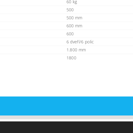
60 kg
500
500 mm
600 mm
600
6 dveří/6 polic
1.800 mm
1800