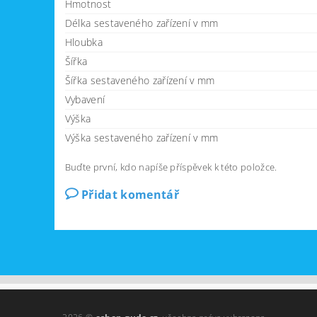
Hmotnost
Délka sestaveného zařízení v mm
Hloubka
Šířka
Šířka sestaveného zařízení v mm
Vybavení
Výška
Výška sestaveného zařízení v mm
Buďte první, kdo napíše příspěvek k této položce.
Přidat komentář