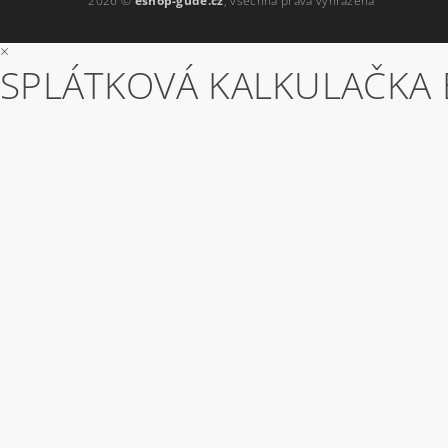
2026 ©
eshop-gude.cz
, všechna práva vyhrazena
×
SPLÁTKOVÁ KALKULAČKA 