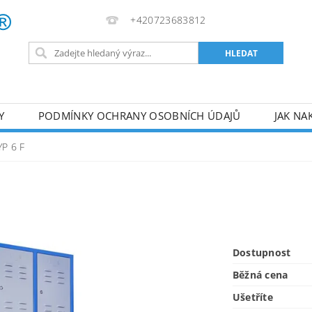
+420723683812
Y
PODMÍNKY OCHRANY OSOBNÍCH ÚDAJŮ
JAK NA
VA
AKUMULÁTOROVÉ NÁŘADÍ
PILY
TOPIDLA
YP 6 F
U
KOMPRESORY
ZPRACOVÁNÍ DŘEVA
ČERPA
RUČNÍ NÁŘADÍ
AKU NÁŘADÍ
STAVEBNÍ STRO
Dostupnost
Běžná cena
Ušetříte