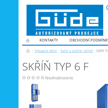
KONTAKTY
OBCHODNÍ PODMÍNK
VINTEC
ZPRACOVÁNÍ PALIVOVÉHO DŘE
Vybavení dílen
Šatní a úložné skříně
Skříň T
ZAHRADNÍ TECHNIKA
ZPRACOVÁNÍ KOV
SKŘÍŇ TYP 6 F
GENERÁTORY PROUDU
VYBAVENÍ DÍLEN
NABÍJEČKY BATERIÍ
Neohodnoceno