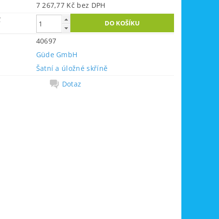
7 267,77 Kč bez DPH
č
40697
Güde GmbH
Šatní a úložné skříně
Dotaz