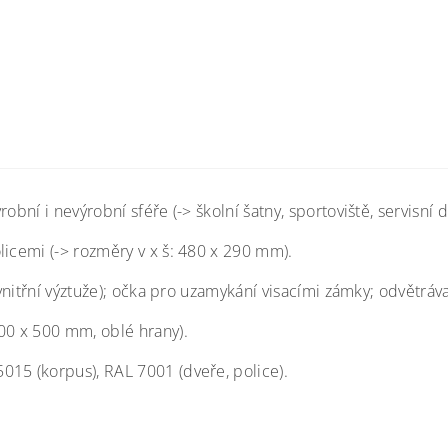
bní i nevýrobní sféře (-> školní šatny, sportoviště, servisní d
licemi (-> rozměry v x š: 480 x 290 mm).
> vnitřní výztuže); očka pro uzamykání visacími zámky; odvětrá
00 x 500 mm, oblé hrany).
015 (korpus), RAL 7001 (dveře, police).