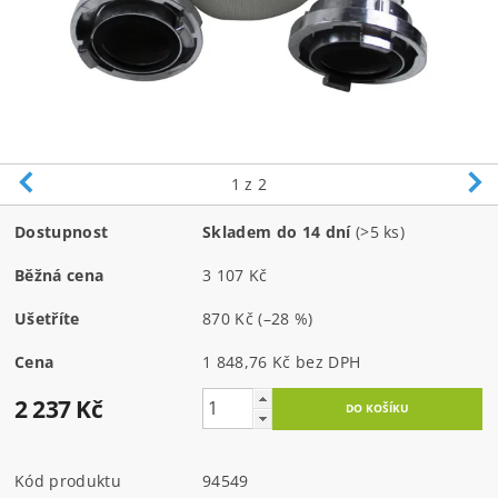
1
z 2
Dostupnost
Skladem do 14 dní
(>5 ks)
Běžná cena
3 107 Kč
Ušetříte
870 Kč
(–28 %)
Cena
1 848,76 Kč bez DPH
2 237 Kč
Kód produktu
94549