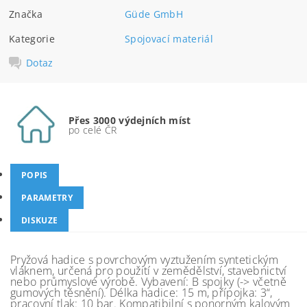
Značka
Güde GmbH
Kategorie
Spojovací materiál
Dotaz
Přes 3000 výdejních míst
po celé ČR
POPIS
PARAMETRY
DISKUZE
Pryžová hadice s povrchovým vyztužením syntetickým
vláknem, určená pro použití v zemědělství, stavebnictví
nebo průmyslové výrobě. Vybavení: B spojky (-> včetně
gumových těsnění). Délka hadice: 15 m, přípojka: 3“,
pracovní tlak: 10 bar. Kompatibilní s ponorným kalovým