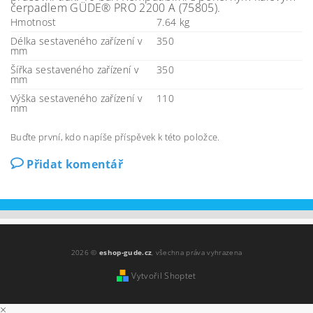
čerpadlem GÜDE® PRO 2200 A (75805).
Hmotnost
7.64 kg
Délka sestaveného zařízení v
350
mm
Šířka sestaveného zařízení v
350
mm
Výška sestaveného zařízení v
110
mm
Buďte první, kdo napíše příspěvek k této položce.
Přidat komentář
2026 ©
eshop-gude.cz
, všechna práva vyhrazena
Vytvořil Shoptet
×