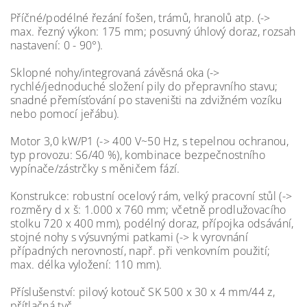
Příčné/podélné řezání fošen, trámů, hranolů atp. (->
max. řezný výkon: 175 mm; posuvný úhlový doraz, rozsah
nastavení: 0 - 90°).
Sklopné nohy/integrovaná závěsná oka (->
rychlé/jednoduché složení pily do přepravního stavu;
snadné přemísťování po staveništi na zdvižném vozíku
nebo pomocí jeřábu).
Motor 3,0 kW/P1 (-> 400 V~50 Hz, s tepelnou ochranou,
typ provozu: S6/40 %), kombinace bezpečnostního
vypínače/zástrčky s měničem fází.
Konstrukce: robustní ocelový rám, velký pracovní stůl (->
rozměry d x š: 1.000 x 760 mm; včetně prodlužovacího
stolku 720 x 400 mm), podélný doraz, přípojka odsávání,
stojné nohy s výsuvnými patkami (-> k vyrovnání
případných nerovností, např. při venkovním použití;
max. délka vyložení: 110 mm).
Příslušenství: pilový kotouč SK 500 x 30 x 4 mm/44 z,
přítlačná tyč.