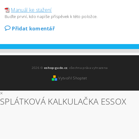
Manuál ke stažení
Buďte první, kdo napíše příspěvek k této položce.
Přidat komentář
2026 ©
eshop-gude.cz
, všechna práva vyhrazena
Vytvořil Shoptet
×
SPLÁTKOVÁ KALKULAČKA ESSOX