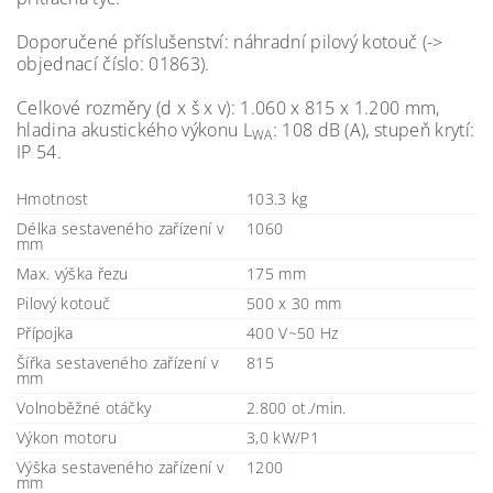
Doporučené příslušenství: náhradní pilový kotouč (->
objednací číslo: 01863).
Celkové rozměry (d x š x v): 1.060 x 815 x 1.200 mm,
hladina akustického výkonu L
: 108 dB (A), stupeň krytí:
WA
IP 54.
Hmotnost
103.3 kg
Délka sestaveného zařízení v
1060
mm
Max. výška řezu
175 mm
Pilový kotouč
500 x 30 mm
Přípojka
400 V~50 Hz
Šířka sestaveného zařízení v
815
mm
Volnoběžné otáčky
2.800 ot./min.
Výkon motoru
3,0 kW/P1
Výška sestaveného zařízení v
1200
mm