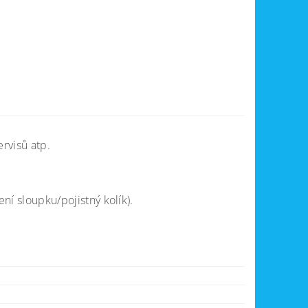
rvisů atp.
 sloupku/pojistný kolík).