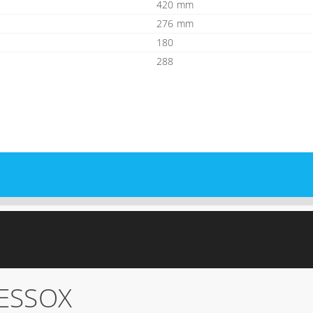
420 mm
276 mm
180
288
ESSOX