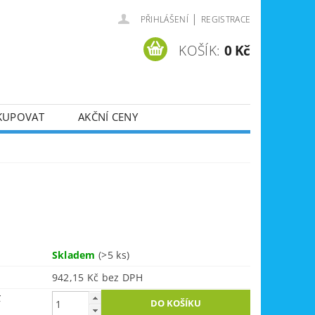
|
PŘIHLÁŠENÍ
REGISTRACE
KOŠÍK:
0 Kč
KUPOVAT
AKČNÍ CENY
SVÁŘEČKY
DLA
ZVEDÁKY
JE
ÚKLIDOVÁ TECHNIKA
Skladem
(>5 ks)
942,15 Kč bez DPH
č