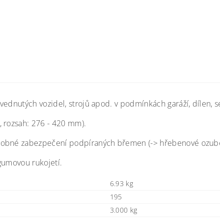
ednutých vozidel, strojů apod. v podmínkách garáží, dílen, se
, rozsah: 276 - 420 mm).
sobné zabezpečení podpíraných břemen (-> hřebenové ozubení
gumovou rukojetí.
6.93 kg
195
3.000 kg