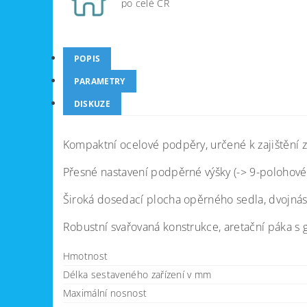
po celé ČR
POPIS
PARAMETRY
DISKUZE
Kompaktní ocelové podpěry, určené k zajištění zv
Přesné nastavení podpěrné výšky (-> 9-polohové
Široká dosedací plocha opěrného sedla, dvojná
Robustní svařovaná konstrukce, aretační páka s 
Hmotnost
Délka sestaveného zařízení v mm
Maximální nosnost