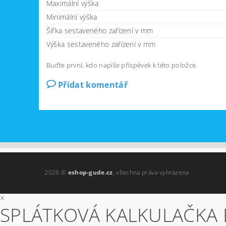
Maximální výška
Minimální výška
Šířka sestaveného zařízení v mm
Výška sestaveného zařízení v mm
Buďte první, kdo napíše příspěvek k této položce.
Přidat komentář
2026 ©
eshop-gude.cz
, všechna práva vyhrazena
×
SPLÁTKOVÁ KALKULAČKA 