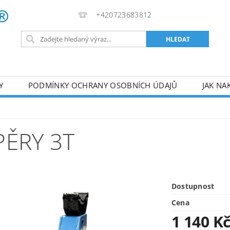
+420723683812
Y
PODMÍNKY OCHRANY OSOBNÍCH ÚDAJŮ
JAK NA
VA
AKUMULÁTOROVÉ NÁŘADÍ
PILY
TOPIDLA
U
KOMPRESORY
ZPRACOVÁNÍ DŘEVA
ČERPA
PĚRY 3T
RUČNÍ NÁŘADÍ
AKU NÁŘADÍ
STAVEBNÍ STRO
Dostupnost
Cena
1 140 K